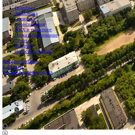
Политика
Экономика
Общество
Происшествия
ЖКХ и транспорт
Наука и образование
Спорт
Культура
Новости компаний
Фоторепортажи
Контакты
Форум Академгородка