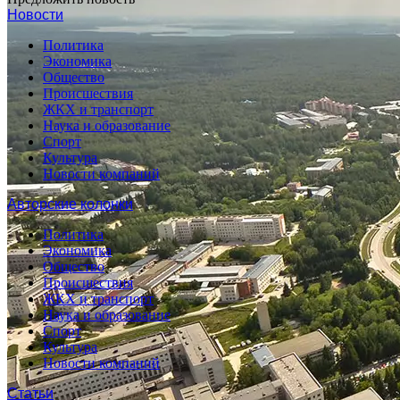
Новости
Политика
Экономика
Общество
Происшествия
ЖКХ и транспорт
Наука и образование
Спорт
Культура
Новости компаний
Авторские колонки
Политика
Экономика
Общество
Происшествия
ЖКХ и транспорт
Наука и образование
Спорт
Культура
Новости компаний
Статьи