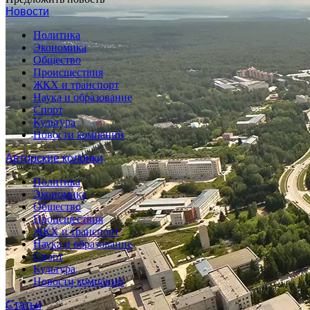
Новости
Политика
Экономика
Общество
Происшествия
ЖКХ и транспорт
Наука и образование
Спорт
Культура
Новости компаний
Авторские колонки
Политика
Экономика
Общество
Происшествия
ЖКХ и транспорт
Наука и образование
Спорт
Культура
Новости компаний
Статьи