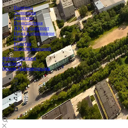
Политика
Экономика
Общество
Происшествия
ЖКХ и транспорт
Наука и образование
Спорт
Культура
Новости компаний
Фоторепортажи
Контакты
Форум Академгородка