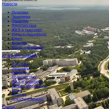
Новости
Политика
Экономика
Общество
Происшествия
ЖКХ и транспорт
Наука и образование
Спорт
Культура
Новости компаний
Авторские колонки
Политика
Экономика
Общество
Происшествия
ЖКХ и транспорт
Наука и образование
Спорт
Культура
Новости компаний
Статьи