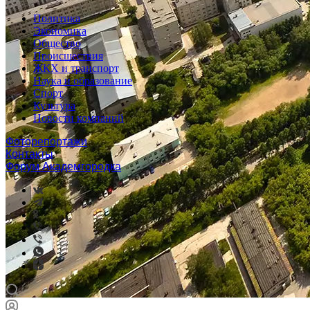
Политика
Экономика
Общество
Происшествия
ЖКХ и транспорт
Наука и образование
Спорт
Культура
Новости компаний
Фоторепортажи
Контакты
Форум Академгородка