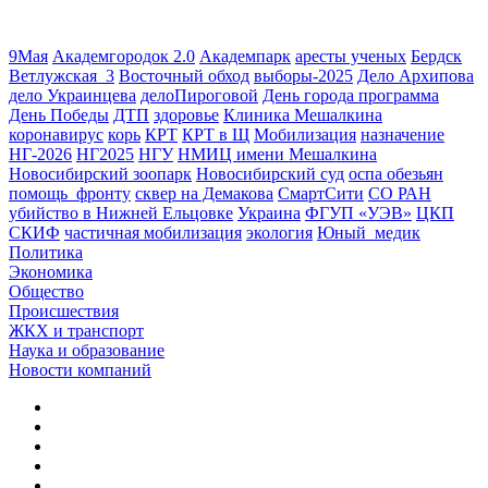
9Мая
Академгородок 2.0
Академпарк
аресты ученых
Бердск
Ветлужская_3
Восточный обход
выборы-2025
Дело Архипова
дело Украинцева
делоПироговой
День города программа
День Победы
ДТП
здоровье
Клиника Мешалкина
коронавирус
корь
КРТ
КРТ в Щ
Мобилизация
назначение
НГ-2026
НГ2025
НГУ
НМИЦ имени Мешалкина
Новосибирский зоопарк
Новосибирский суд
оспа обезьян
помощь_фронту
сквер на Демакова
СмартСити
СО РАН
убийство в Нижней Ельцовке
Украина
ФГУП «УЭВ»
ЦКП
СКИФ
частичная мобилизация
экология
Юный_медик
Политика
Экономика
Общество
Происшествия
ЖКХ и транспорт
Наука и образование
Новости компаний