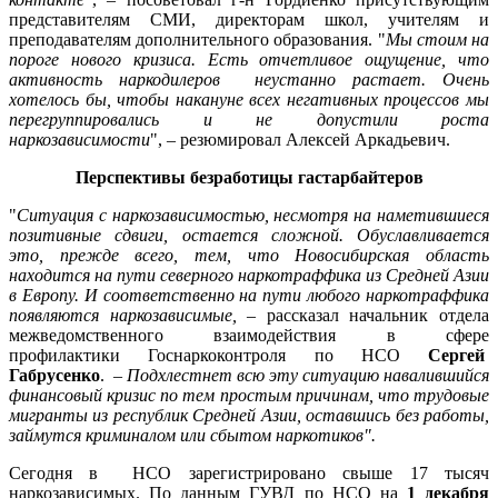
представителям СМИ, директорам школ, учителям и
преподавателям дополнительного образования. "
Мы стоим на
пороге нового кризиса. Есть отчетливое ощущение, что
активность наркодилеров неустанно растает. Очень
хотелось бы, чтобы накануне всех негативных процессов мы
перегруппировались и не допустили роста
наркозависимости
", – резюмировал Алексей Аркадьевич.
Перспективы безработицы гастарбайтеров
"
Ситуация с наркозависимостью, несмотря на наметившиеся
позитивные сдвиги, остается сложной. Обуславливается
это, прежде всего, тем, что Новосибирская область
находится на пути северного наркотраффика из Средней Азии
в Европу. И соответственно на пути любого наркотраффика
появляются наркозависимые,
– рассказал начальник отдела
межведомственного взаимодействия в сфере
профилактики Госнаркоконтроля по НСО
Сергей
Габрусенко
. –
Подхлестнет всю эту ситуацию навалившийся
финансовый кризис по тем простым причинам, что трудовые
мигранты из республик Средней Азии, оставшись без работы,
займутся криминалом или сбытом наркотиков".
Сегодня в НСО зарегистрировано свыше 17 тысяч
наркозависимых. По данным ГУВД по НСО на
1 декабря