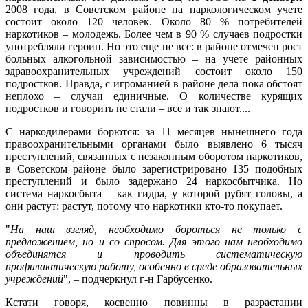
2008 года, в Советском районе на наркологическом учете
состоит около 120 человек. Около 80 % потребителей
наркотиков – молодежь. Более чем в 90 % случаев подростки
употребляли героин. Но это еще не все: в районе отмечен рост
больных алкогольной зависимостью – на учете районных
здравоохранительных учреждений состоит около 150
подростков. Правда, с игроманией в районе дела пока обстоят
неплохо – случаи единичные. О количестве курящих
подростков и говорить не стали – все и так знают....
С наркодилерами борются: за 11 месяцев нынешнего года
правоохранительными органами было выявлено 6 тысяч
преступлений, связанных с незаконным оборотом наркотиков,
в Советском районе было зарегистрировано 135 подобных
преступлений и было задержано 24 наркосбытчика. Но
система наркосбыта – как гидра, у которой рубят головы, а
они растут: растут, потому что наркотики кто-то покупает.
"
На наш взгляд, необходимо бороться не только с
предложением, но и со спросом. Для этого нам необходимо
объединятся и проводить систематическую
профилактическую работу, особенно в среде образовательных
учреждений
", – подчеркнул г-н Гарбусенко.
Кстати говоря, косвенно повинны в разрастании