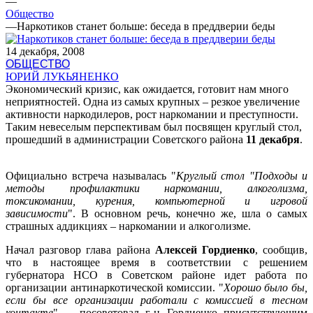
—
Общество
—
Наркотиков станет больше: беседа в преддверии беды
14 декабря, 2008
ОБЩЕСТВО
ЮРИЙ ЛУКЬЯНЕНКО
Экономический кризис, как ожидается, готовит нам много
неприятностей. Одна из самых крупных – резкое увеличение
активности наркодилеров, рост наркомании и преступности.
Таким невеселым перспективам был посвящен круглый стол,
прошедший в администрации Советского района
11 декабря
.
Официально встреча называлась "
Круглый стол "Подходы и
методы профилактики наркомании, алкоголизма,
токсикомании, курения, компьютерной и игровой
зависимости
". В основном речь, конечно же, шла о самых
страшных аддикциях – наркомании и алкоголизме.
Начал разговор глава района
Алексей Гордиенко
, сообщив,
что в настоящее время в соответствии с решением
губернатора НСО в Советском районе идет работа по
организации антинаркотической комиссии. "
Хорошо было бы,
если бы все организации работали с комиссией в тесном
контакте
", – посоветовал г-н Гордиенко присутствующим