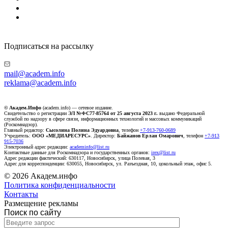
Подписаться на рассылку
mail@academ.info
reklama@academ.info
© Академ.Инфо
(academ.info) — сетевое издание.
Свидетельство о регистрации
ЭЛ №ФС77-85764 от 25 августа 2023 г.
выдано Федеральной
службой по надзору в сфере связи, информационных технологий и массовых коммуникаций
(Роскомнадзор).
Главный редактор:
Сысолина Полина Эдуардовна
, телефон
+7-913-760-0689
Учредитель:
ООО «МЕДИАРЕСУРС»
. Директор:
Байжанов Ерлан Омарович
, телефон
+7-913
915-7036
Электронный адрес редакции:
academinfo@list.ru
Контактные данные для Роскомнадзора и государственных органов:
irex@list.ru
Адрес редакции фактический: 630117, Новосибирск, улица Полевая, 3
Адрес для корреспонденции: 630055, Новосибирск, ул. Разъездная, 10, цокольный этаж, офис 5.
© 2026 Академ.инфо
Политика конфиденциальности
Контакты
Размещение рекламы
Поиск по сайту