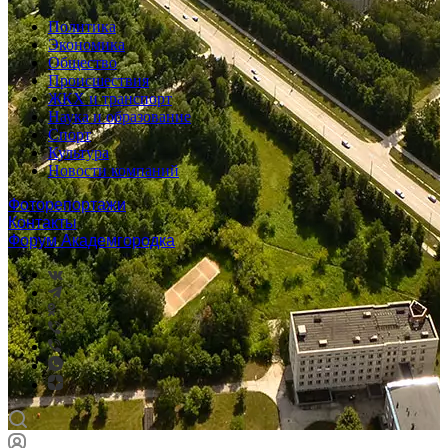
Политика
Экономика
Общество
Происшествия
ЖКХ и транспорт
Наука и образование
Спорт
Культура
Новости компаний
Фоторепортажи
Контакты
Форум Академгородка