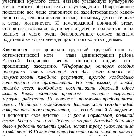
участники круглого стола назвали угасающую культурную
жизнь многих образовательных учреждений. Подрастающее
поколение все чаще становится не задействованным какой-
либо созидательной деятельностью, поскольку детей все реже
к этому мотивируют. И немаловажной причиной этому
становится тотальное одиночество детей и подростков в их
родных и часто очень благополучных семьях: занятым
родителям зачастую некогда просто поговорить с детьми.
Завершился этот довольно грустный круглый стол на
оптимистической ноте – глава администрации района
Алексей Гордиенко весьма поэтично подвел итог
прошедшему заседанию. "
Информация, которая сегодня
прозвучала, очень богатая! Но для того чтобы мы
почувствовали какой-то результат, прежде необходимо
качественно все организовать. На мой взгляд, в людях,
прежде всего, необходимо воспитывать здоровый образ
жизни. Когда здоровый организм – хочется загрузить
мускулы, работать. Но молодежь почему-то предпочитает
пиво… Инстинкт молодежной деятельности сегодня идет
совершенно в ином направлении,
– сказал Алексей Аркадьевич
и вспомнил свое детство. –
Я рос в нормальной, большой
семье. Было у нас и хозяйство, и огород. Каждый день мне
было в радость поливать гряды, полоть траву, ухаживать за
хозяйством. В 16 лет для меня два мешка картошки на плечах