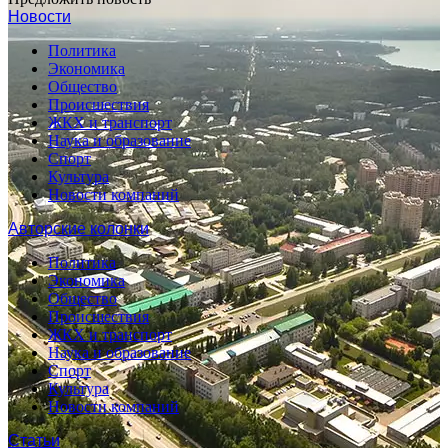
Новости
Политика
Экономика
Общество
Происшествия
ЖКХ и транспорт
Наука и образование
Спорт
Культура
Новости компаний
Авторские колонки
Политика
Экономика
Общество
Происшествия
ЖКХ и транспорт
Наука и образование
Спорт
Культура
Новости компаний
Статьи