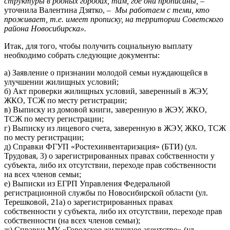
структуры в родных городах, там, где они прописаны,
–
уточнила Валентина Дзятко, –
Мы работаем с теми, кто
проживает, т.е. имеет прописку, на территории Советского
района Новосибирска».
Итак, для того, чтобы получить социальную выплату
необходимо собрать следующие документы:
а) Заявление о признании молодой семьи нуждающейся в
улучшении жилищных условий;
б) Акт проверки жилищных условий, заверенный в ЖЭУ,
ЖКО, ТСЖ по месту регистрации;
в) Выписку из домовой книги, заверенную в ЖЭУ, ЖКО,
ТСЖ по месту регистрации;
г) Выписку из лицевого счета, заверенную в ЖЭУ, ЖКО, ТСЖ
по месту регистрации;
д) Справки ФГУП «Ростехинвентаризация» (БТИ) (ул.
Трудовая, 3) о зарегистрированных правах собственности у
субъекта, либо их отсутствии, переходе прав собственности
на всех членов семьи;
е) Выписки из ЕГРП Управления Федеральной
регистрационной службы по Новосибирской области (ул.
Терешковой, 21а) о зарегистрированных правах
собственности у субъекта, либо их отсутствии, переходе прав
собственности (на всех членов семьи);
ж) Справки МУ «Городское жилищное агентство» (ул.