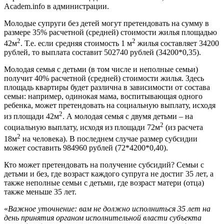
Academ.info в администрации.
Молодые супруги без детей могут претендовать на сумму в
размере 35% расчетной (средней) стоимости жилья площадью
2
2
42м
. Т.е. если средняя стоимость 1 м
жилья составляет 34200
рублей, то выплата составит 502740 рублей (34200*0,35).
Молодая семья с детьми (в том числе и неполные семьи)
получит 40% расчетной (средней) стоимости жилья. Здесь
площадь квартиры будет различна в зависимости от состава
семьи: например, одинокая мама, воспитывающая одного
ребенка, может претендовать на социальную выплату, исходя
2
из площади 42м
. А молодая семья с двумя детьми – на
2
социальную выплату, исходя из площади 72м
(из расчета
2
18м
на человека). В последнем случае размер субсидии
может составить 984960 рублей (72*4200*0,40).
Кто может претендовать на получение субсидий? Семьи с
детьми и без, где возраст каждого супруга не достиг 35 лет, а
также неполные семьи с детьми, где возраст матери (отца)
также меньше 35 лет.
«
Важное уточнение: вам не должно исполниться 35 лет на
день принятия органом исполнительной власти субъекта