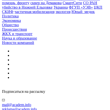
помощь_фронту
сквер на Демакова
СмартСити
СО РАН
убийство в Нижней Ельцовке
Украина
ФГУП «УЭВ»
ЦКП
СКИФ
частичная мобилизация
экология
Юный_медик
Политика
Экономика
Общество
Происшествия
ЖКХ и транспорт
Наука и образование
Новости компаний
Подписаться на рассылку
mail@academ.info
reklama@academ.info