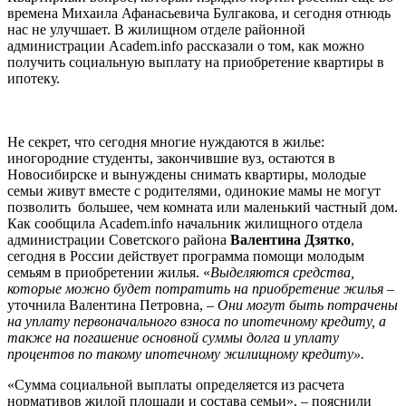
времена Михаила Афанасьевича Булгакова, и сегодня отнюдь
нас не улучшает. В жилищном отделе районной
администрации Academ.info рассказали о том, как можно
получить социальную выплату на приобретение квартиры в
ипотеку.
Не секрет, что сегодня многие нуждаются в жилье:
иногородние студенты, закончившие вуз, остаются в
Новосибирске и вынуждены снимать квартиры, молодые
семьи живут вместе с родителями, одинокие мамы не могут
позволить большее, чем комната или маленький частный дом.
Как сообщила Academ.info начальник жилищного отдела
администрации Советского района
Валентина Дзятко
,
сегодня в России действует программа помощи молодым
семьям в приобретении жилья. «
Выделяются средства,
которые можно будет потратить на приобретение жилья
–
уточнила Валентина Петровна, –
Они могут быть потрачены
на уплату первоначального взноса по ипотечному кредиту, а
также на погашение основной суммы долга и уплату
процентов по такому ипотечному жилищному кредиту».
«Сумма социальной выплаты определяется из расчета
нормативов жилой площади и состава семьи», – пояснили