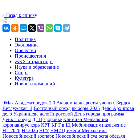
Назад к списку
Политика
Экономика
Общество
Происшествия
ЖКХ и транспорт
Наука и образование
Спорт
Культура
Новости компаний
9Мая
Академгородок 2.0
Академпарк
аресты ученых
Бердск
Ветлужская_3
Восточный обход
выборы-2025
Дело Архипова
дело Украинцева
делоПироговой
День города программа
День Победы
ДТП
здоровье
Клиника Мешалкина
коронавирус
корь
КРТ
КРТ в Щ
Мобилизация
назначение
НГ-2026
НГ2025
НГУ
НМИЦ имени Мешалкина
Новосибирский зоопарк
Новосибирский суд
оспа обезьян