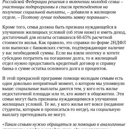
Российской Федерации решения о включении молодой семьи –
участницы подпрограммы в список претендентов на
получение социальной выплаты,
– добавили в жилищном
отделе, –
Поэтому лучше подавать заявку пораньше
».
Кроме того, семья должна быть признана нуждающейся в
улучшении жилищных условий (об этом ниже) и иметь доход,
достаточный для оплаты оставшихся 60-65% расчетной
стоимости жилья. Как правило, это справки по форме 2НДФЛ
или выписки с банковских счетов, подтверждающие наличие
у вас необходимой суммы. Если вы взяли ипотеку и хотите
субсидию потратить на погашение долга, то в жилищный
отдел нужно предоставить кредитный договор и справку
банка о сумме остатка основного долга и процентов.
В этой прекрасной программе помощи молодым семьям есть
один довольно неприятный момент, о котором мы упомянули
выше: социальные выплаты даются тем, у кого есть жилье
недостаточной площади или те, кто живет в общежитии. Эти
семьи могут быть признаны нуждающимися в улучшении
жилищных условий. Те же, у кого жилья нет вовсе (недавние
студенты, которым и прописаться-то негде), на социальную
выплату претендовать не могут.
«
Таким семьям нужно обращаться за помощью в аналогичные