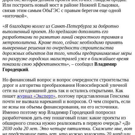
Или построить новый мост в районе Нижней Ельцовки,
связав этим самым ОбьГЭС с правым берегом еще одной
«ниточкой».
«
Я благодарю коллег из Санкт-Петербурга за добротно
выполненный проект. Но предлагаю дополнить его
разработками по развитию линий скоростного трамвая и
метрополитена. Кроме того, сейчас необходимо принять
выверенные решения по очередности строительства
дорожных объектов для того, чтобы предпринимаемые меры
по разгрузке городских магистралей уже в ближайшее время
показали свою эффективность
», – сообщил
Владимир
Городецкий
.
Но финансовый вопрос и вопрос очередности строительства
дорог и алгоритма преобразования Новосибирской уличной
сети на сегодняшний день так и остались открытыми. Как
пишет
журнал «Эксперт»
, поэтому представленная Генсхема
почти не вызвала нареканий и вопросов. О чем спорить, если
не ясны ни объемы финансирования, ни его источники.
Именно поэтому мэр Владимир Городецкий попросил
разработчиков дать ему пошаговый план: какие проекты из
обширного списка нужно реализовать в первую очередь? «
До
2030 года 20 лет. Это четыре пятилетки. Скажите мне, вот
на предстоящие пять лет, что нужно заложить 20 млрд или