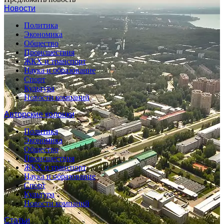
Новости
Политика
Экономика
Общество
Происшествия
ЖКХ и транспорт
Наука и образование
Спорт
Культура
Новости компаний
Авторские колонки
Политика
Экономика
Общество
Происшествия
ЖКХ и транспорт
Наука и образование
Спорт
Культура
Новости компаний
Статьи