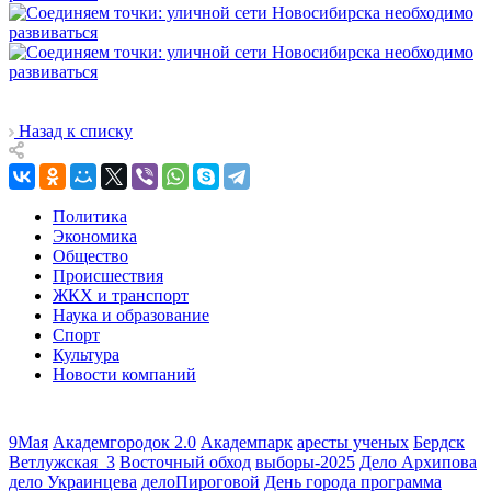
Назад к списку
Политика
Экономика
Общество
Происшествия
ЖКХ и транспорт
Наука и образование
Спорт
Культура
Новости компаний
9Мая
Академгородок 2.0
Академпарк
аресты ученых
Бердск
Ветлужская_3
Восточный обход
выборы-2025
Дело Архипова
дело Украинцева
делоПироговой
День города программа