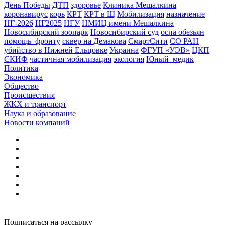
День Победы
ДТП
здоровье
Клиника Мешалкина
коронавирус
корь
КРТ
КРТ в Щ
Мобилизация
назначение
НГ-2026
НГ2025
НГУ
НМИЦ имени Мешалкина
Новосибирский зоопарк
Новосибирский суд
оспа обезьян
помощь_фронту
сквер на Демакова
СмартСити
СО РАН
убийство в Нижней Ельцовке
Украина
ФГУП «УЭВ»
ЦКП
СКИФ
частичная мобилизация
экология
Юный_медик
Политика
Экономика
Общество
Происшествия
ЖКХ и транспорт
Наука и образование
Новости компаний
Подписаться на рассылку