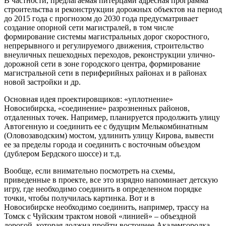
В частности, предлагаемая питерцами адресная программа
строительства и реконструкции дорожных объектов на период
до 2015 года с прогнозом до 2030 года предусматривает
создание опорной сети магистралей, в том числе
формирование системы магистральных дорог скоростного,
непрерывного и регулируемого движения, строительство
внеуличных пешеходных переходов, реконструкции улично-
дорожной сети в зоне городского центра, формирование
магистральной сети в периферийных районах и в районах
новой застройки и др.
Основная идея проектировщиков: «уплотнение»
Новосибирска, «соединение» разрозненных районов,
отдаленных точек. Например, планируется продолжить улицу
Автогенную и соединить ее с будущим Мелькомбинатным
(Оловозаводским) мостом, удлинить улицу Кирова, вывести
ее за пределы города и соединить с восточным объездом
(дублером Бердского шоссе) и т.д.
Вообще, если внимательно посмотреть на схемы,
приведенные в проекте, все это изрядно напоминает детскую
игру, где необходимо соединить в определенном порядке
точки, чтобы получилась картинка. Вот и в
Новосибирске необходимо соединить, например, трассу на
Томск с Чуйским трактом новой «линией» – объездной
дорогой, которая должна пройти восточнее Академгородка.