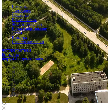
Политика
Экономика
Общество
Происшествия
ЖКХ и транспорт
Наука и образование
Спорт
Культура
Новости компаний
Фоторепортажи
Контакты
Форум Академгородка