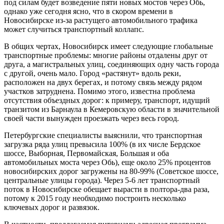
под силам будет возведение пяти новых мостов через Обь,
однако уже сегодня ясно, что в скором времени в
Новосибирске из-за растущего автомобильного трафика
может случиться транспортный коллапс.
В общих чертах, Новосибирск имеет следующие глобальные
транспортные проблемы: многие районы отдалены друг от
друга, а магистральных улиц, соединяющих одну часть города
с другой, очень мало. Город «растянут» вдоль реки,
расположен на двух берегах, и потому связь между рядом
участков затруднена. Помимо этого, известна проблема
отсутствия объездных дорог: к примеру, транспорт, идущий
транзитом из Барнаула в Кемеровскую области в значительной
своей части вынужден проезжать через весь город.
Петербургские специалисты выяснили, что транспортная
загрузка ряда улиц превысила 100% (в их числе Бердское
шоссе, Выборная, Первомайская, Большая и оба
автомобильных моста через Обь), еще около 25% процентов
новосибирских дорог загружены на 80-99% (Советское шоссе,
центральные улицы города). Через 5-6 лет транспортный
поток в Новосибирске обещает вырасти в полтора-два раза,
потому к 2015 году необходимо построить несколько
ключевых дорог и развязок.