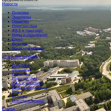
Новости
Политика
Экономика
Общество
Происшествия
ЖКХ и транспорт
Наука и образование
Спорт
Культура
Новости компаний
Авторские колонки
Политика
Экономика
Общество
Происшествия
ЖКХ и транспорт
Наука и образование
Спорт
Культура
Новости компаний
Статьи