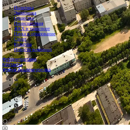
Политика
Экономика
Общество
Происшествия
ЖКХ и транспорт
Наука и образование
Спорт
Культура
Новости компаний
Фоторепортажи
Контакты
Форум Академгородка