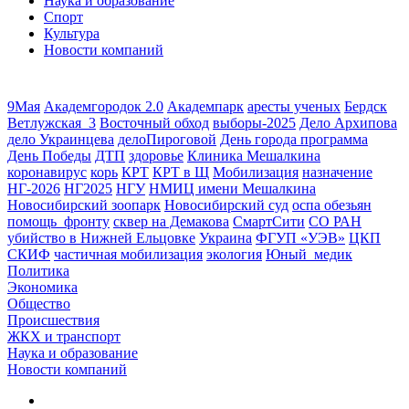
Наука и образование
Спорт
Культура
Новости компаний
9Мая
Академгородок 2.0
Академпарк
аресты ученых
Бердск
Ветлужская_3
Восточный обход
выборы-2025
Дело Архипова
дело Украинцева
делоПироговой
День города программа
День Победы
ДТП
здоровье
Клиника Мешалкина
коронавирус
корь
КРТ
КРТ в Щ
Мобилизация
назначение
НГ-2026
НГ2025
НГУ
НМИЦ имени Мешалкина
Новосибирский зоопарк
Новосибирский суд
оспа обезьян
помощь_фронту
сквер на Демакова
СмартСити
СО РАН
убийство в Нижней Ельцовке
Украина
ФГУП «УЭВ»
ЦКП
СКИФ
частичная мобилизация
экология
Юный_медик
Политика
Экономика
Общество
Происшествия
ЖКХ и транспорт
Наука и образование
Новости компаний