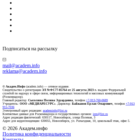
Подписаться на рассылку
mail@academ.info
reklama@academ.info
© Академ.Инфо
(academ.info) — сетевое издание.
Свидетельство о регистрации
ЭЛ №ФС77-85764 от 25 августа 2023 г.
выдано Федеральной
службой по надзору в сфере связи, информационных технологий и массовых коммуникаций
(Роскомнадзор).
Главный редактор:
Сысолина Полина Эдуардовна
, телефон
+7-913-760-0689
Учредитель:
ООО «МЕДИАРЕСУРС»
. Директор:
Байжанов Ерлан Омарович
, телефон
+7-913
915-7036
Электронный адрес редакции:
academinfo@list.ru
Контактные данные для Роскомнадзора и государственных органов:
irex@list.ru
Адрес редакции фактический: 630117, Новосибирск, улица Полевая, 3
Адрес для корреспонденции: 630055, Новосибирск, ул. Разъездная, 10, цокольный этаж, офис 5.
© 2026 Академ.инфо
Политика конфиденциальности
Контакты