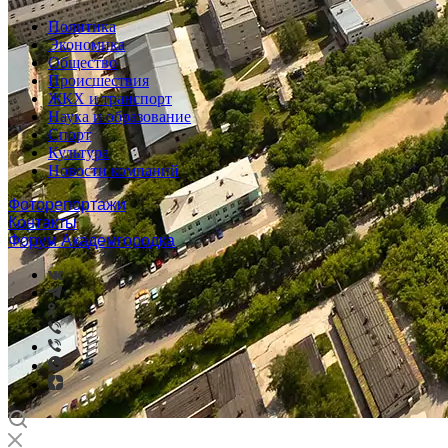
Политика
Экономика
Общество
Происшествия
ЖКХ и транспорт
Наука и образование
Спорт
Культура
Новости компаний
Фоторепортажи
Контакты
Форум Академгородка