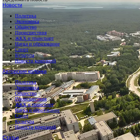
Новости
Политика
Экономика
Общество
Происшествия
ЖКХ и транспорт
Наука и образование
Спорт
Культура
Новости компаний
Авторские колонки
Политика
Экономика
Общество
Происшествия
ЖКХ и транспорт
Наука и образование
Спорт
Культура
Новости компаний
Статьи