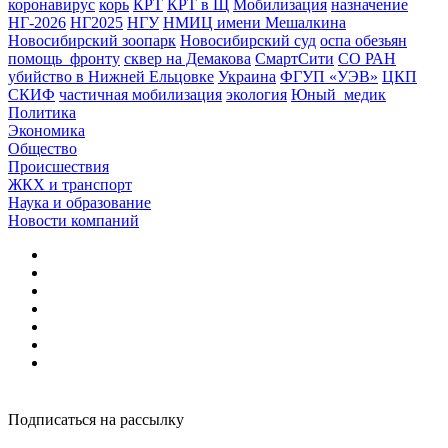
коронавирус
корь
КРТ
КРТ в Щ
Мобилизация
назначение
НГ-2026
НГ2025
НГУ
НМИЦ имени Мешалкина
Новосибирский зоопарк
Новосибирский суд
оспа обезьян
помощь_фронту
сквер на Демакова
СмартСити
СО РАН
убийство в Нижней Ельцовке
Украина
ФГУП «УЭВ»
ЦКП
СКИФ
частичная мобилизация
экология
Юный_медик
Политика
Экономика
Общество
Происшествия
ЖКХ и транспорт
Наука и образование
Новости компаний
Подписаться на рассылку