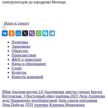
электропоездов до аэродрома Мочище.
Назад к списку
Политика
Экономика
Общество
Происшествия
ЖКХ и транспорт
Наука и образование
Спорт
Культура
Новости компаний
9Мая
Академгородок 2.0
Академпарк
аресты ученых
Бердск
Ветлужская_3
Восточный обход
выборы-2025
Дело Архипова
дело Украинцева
делоПироговой
День города программа
День Победы
ДТП
здоровье
Клиника Мешалкина