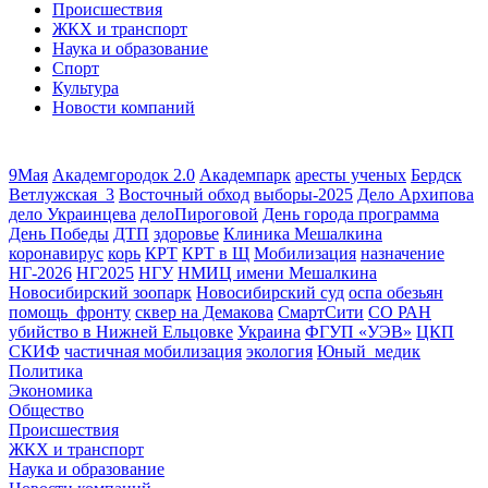
Происшествия
ЖКХ и транспорт
Наука и образование
Спорт
Культура
Новости компаний
9Мая
Академгородок 2.0
Академпарк
аресты ученых
Бердск
Ветлужская_3
Восточный обход
выборы-2025
Дело Архипова
дело Украинцева
делоПироговой
День города программа
День Победы
ДТП
здоровье
Клиника Мешалкина
коронавирус
корь
КРТ
КРТ в Щ
Мобилизация
назначение
НГ-2026
НГ2025
НГУ
НМИЦ имени Мешалкина
Новосибирский зоопарк
Новосибирский суд
оспа обезьян
помощь_фронту
сквер на Демакова
СмартСити
СО РАН
убийство в Нижней Ельцовке
Украина
ФГУП «УЭВ»
ЦКП
СКИФ
частичная мобилизация
экология
Юный_медик
Политика
Экономика
Общество
Происшествия
ЖКХ и транспорт
Наука и образование