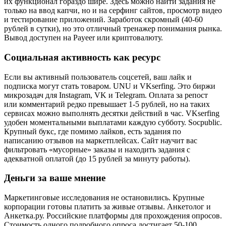
их функционал гораздо шире. Здесь можно найти задания не
только на ввод капчи, но и на серфинг сайтов, просмотр видео
и тестирование приложений. Заработок скромный (40-60
рублей в сутки), но это отличный тренажер понимания рынка.
Вывод доступен на Payeer или криптовалюту.
Социальная активность как ресурс
Если вы активный пользователь соцсетей, ваш лайк и
подписка могут стать товаром. UNU и VKserfing. Это биржи
микрозадач для Instagram, VK и Telegram. Оплата за репост
или комментарий редко превышает 1-5 рублей, но на таких
сервисах можно выполнять десятки действий в час. VKserfing
удобен моментальными выплатами каждую субботу. Socpublic.
Крупный букс, где помимо лайков, есть задания по
написанию отзывов на маркетплейсах. Сайт научит вас
фильтровать «мусорные» заказы и находить задания с
адекватной оплатой (до 15 рублей за минуту работы).
Деньги за ваше мнение
Маркетинговые исследования не остановились. Крупные
корпорации готовы платить за живые отзывы. Анкетолог и
Анкетка.ру. Российские платформы для прохождения опросов.
Стоимость одного подробного опроса достигает 50-100