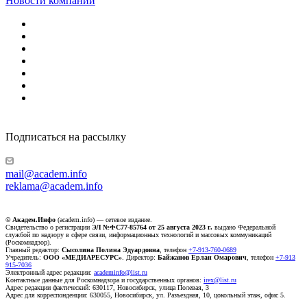
Новости компаний
Подписаться на рассылку
mail@academ.info
reklama@academ.info
© Академ.Инфо
(academ.info) — сетевое издание.
Свидетельство о регистрации
ЭЛ №ФС77-85764 от 25 августа 2023 г.
выдано Федеральной
службой по надзору в сфере связи, информационных технологий и массовых коммуникаций
(Роскомнадзор).
Главный редактор:
Сысолина Полина Эдуардовна
, телефон
+7-913-760-0689
Учредитель:
ООО «МЕДИАРЕСУРС»
. Директор:
Байжанов Ерлан Омарович
, телефон
+7-913
915-7036
Электронный адрес редакции:
academinfo@list.ru
Контактные данные для Роскомнадзора и государственных органов:
irex@list.ru
Адрес редакции фактический: 630117, Новосибирск, улица Полевая, 3
Адрес для корреспонденции: 630055, Новосибирск, ул. Разъездная, 10, цокольный этаж, офис 5.