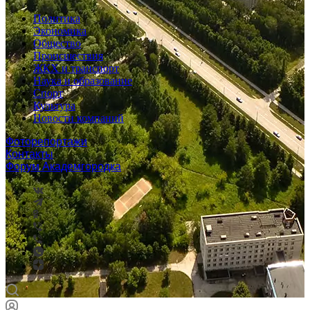
Политика
Экономика
Общество
Происшествия
ЖКХ и транспорт
Наука и образование
Спорт
Культура
Новости компаний
Фоторепортажи
Контакты
Форум Академгородка