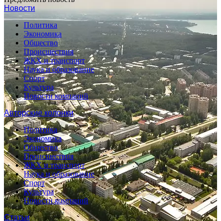
Новости
Политика
Экономика
Общество
Происшествия
ЖКХ и транспорт
Наука и образование
Спорт
Культура
Новости компаний
Авторские колонки
Политика
Экономика
Общество
Происшествия
ЖКХ и транспорт
Наука и образование
Спорт
Культура
Новости компаний
Статьи