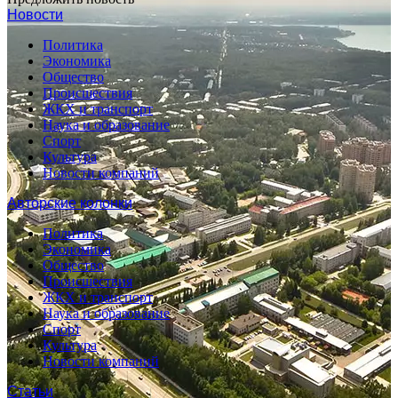
Новости
Политика
Экономика
Общество
Происшествия
ЖКХ и транспорт
Наука и образование
Спорт
Культура
Новости компаний
Авторские колонки
Политика
Экономика
Общество
Происшествия
ЖКХ и транспорт
Наука и образование
Спорт
Культура
Новости компаний
Статьи