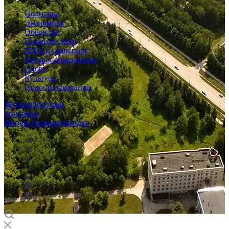
Политика
Экономика
Общество
Происшествия
ЖКХ и транспорт
Наука и образование
Спорт
Культура
Новости компаний
Фоторепортажи
Контакты
Форум Академгородка