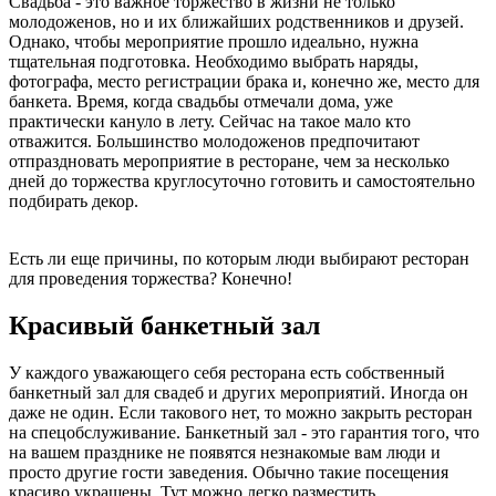
Свадьба - это важное торжество в жизни не только
молодоженов, но и их ближайших родственников и друзей.
Однако, чтобы мероприятие прошло идеально, нужна
тщательная подготовка. Необходимо выбрать наряды,
фотографа, место регистрации брака и, конечно же, место для
банкета. Время, когда свадьбы отмечали дома, уже
практически кануло в лету. Сейчас на такое мало кто
отважится. Большинство молодоженов предпочитают
отпраздновать мероприятие в ресторане, чем за несколько
дней до торжества круглосуточно готовить и самостоятельно
подбирать декор.
Есть ли еще причины, по которым люди выбирают ресторан
для проведения торжества? Конечно!
Красивый банкетный зал
У каждого уважающего себя ресторана есть собственный
банкетный зал для свадеб и других мероприятий. Иногда он
даже не один. Если такового нет, то можно закрыть ресторан
на спецобслуживание. Банкетный зал - это гарантия того, что
на вашем празднике не появятся незнакомые вам люди и
просто другие гости заведения. Обычно такие посещения
красиво украшены. Тут можно легко разместить