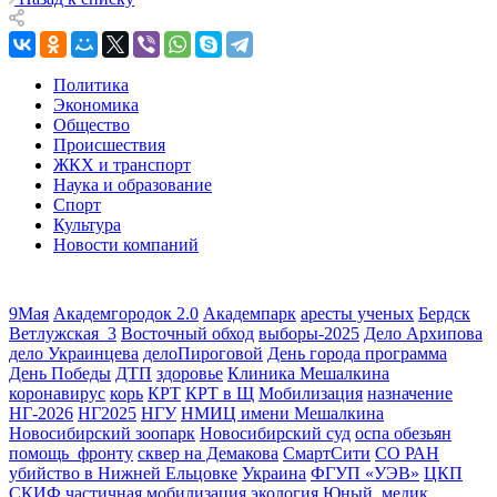
Политика
Экономика
Общество
Происшествия
ЖКХ и транспорт
Наука и образование
Спорт
Культура
Новости компаний
9Мая
Академгородок 2.0
Академпарк
аресты ученых
Бердск
Ветлужская_3
Восточный обход
выборы-2025
Дело Архипова
дело Украинцева
делоПироговой
День города программа
День Победы
ДТП
здоровье
Клиника Мешалкина
коронавирус
корь
КРТ
КРТ в Щ
Мобилизация
назначение
НГ-2026
НГ2025
НГУ
НМИЦ имени Мешалкина
Новосибирский зоопарк
Новосибирский суд
оспа обезьян
помощь_фронту
сквер на Демакова
СмартСити
СО РАН
убийство в Нижней Ельцовке
Украина
ФГУП «УЭВ»
ЦКП
СКИФ
частичная мобилизация
экология
Юный_медик