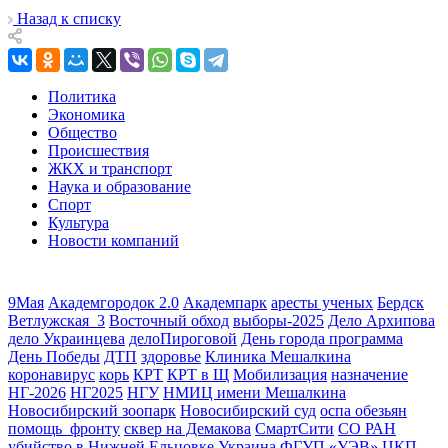
Назад к списку
Политика
Экономика
Общество
Происшествия
ЖКХ и транспорт
Наука и образование
Спорт
Культура
Новости компаний
9Мая
Академгородок 2.0
Академпарк
аресты ученых
Бердск
Ветлужская_3
Восточный обход
выборы-2025
Дело Архипова
дело Украинцева
делоПироговой
День города программа
День Победы
ДТП
здоровье
Клиника Мешалкина
коронавирус
корь
КРТ
КРТ в Щ
Мобилизация
назначение
НГ-2026
НГ2025
НГУ
НМИЦ имени Мешалкина
Новосибирский зоопарк
Новосибирский суд
оспа обезьян
помощь_фронту
сквер на Демакова
СмартСити
СО РАН
убийство в Нижней Ельцовке
Украина
ФГУП «УЭВ»
ЦКП