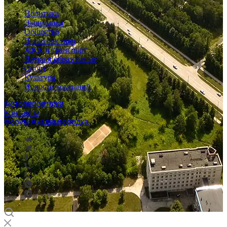
Политика
Экономика
Общество
Происшествия
ЖКХ и транспорт
Наука и образование
Спорт
Культура
Новости компаний
Фоторепортажи
Контакты
Форум Академгородка