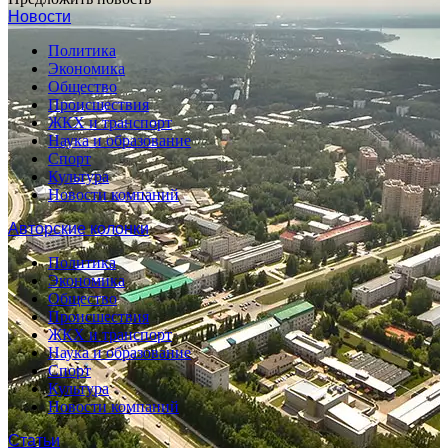
Новости
Политика
Экономика
Общество
Происшествия
ЖКХ и транспорт
Наука и образование
Спорт
Культура
Новости компаний
Авторские колонки
Политика
Экономика
Общество
Происшествия
ЖКХ и транспорт
Наука и образование
Спорт
Культура
Новости компаний
Статьи