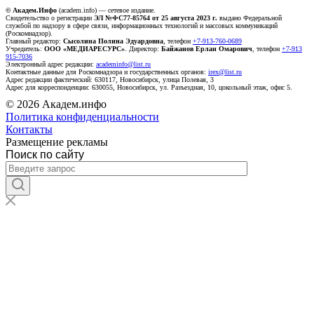
© Академ.Инфо
(academ.info) — сетевое издание.
Свидетельство о регистрации
ЭЛ №ФС77-85764 от 25 августа 2023 г.
выдано Федеральной
службой по надзору в сфере связи, информационных технологий и массовых коммуникаций
(Роскомнадзор).
Главный редактор:
Сысолина Полина Эдуардовна
, телефон
+7-913-760-0689
Учредитель:
ООО «МЕДИАРЕСУРС»
. Директор:
Байжанов Ерлан Омарович
, телефон
+7-913
915-7036
Электронный адрес редакции:
academinfo@list.ru
Контактные данные для Роскомнадзора и государственных органов:
irex@list.ru
Адрес редакции фактический: 630117, Новосибирск, улица Полевая, 3
Адрес для корреспонденции: 630055, Новосибирск, ул. Разъездная, 10, цокольный этаж, офис 5.
© 2026 Академ.инфо
Политика конфиденциальности
Контакты
Размещение рекламы
Поиск по сайту