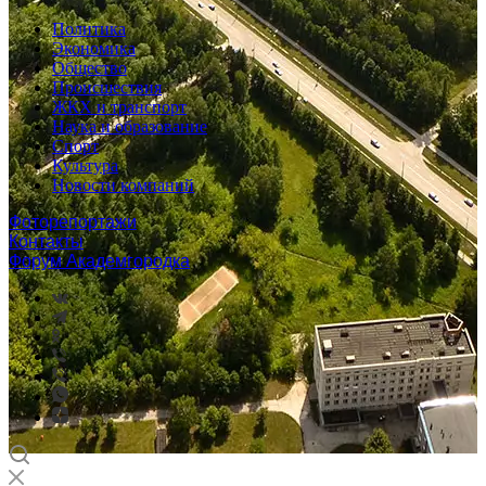
Политика
Экономика
Общество
Происшествия
ЖКХ и транспорт
Наука и образование
Спорт
Культура
Новости компаний
Фоторепортажи
Контакты
Форум Академгородка