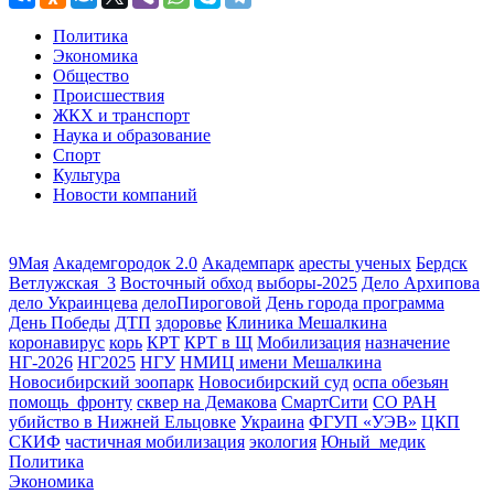
Политика
Экономика
Общество
Происшествия
ЖКХ и транспорт
Наука и образование
Спорт
Культура
Новости компаний
9Мая
Академгородок 2.0
Академпарк
аресты ученых
Бердск
Ветлужская_3
Восточный обход
выборы-2025
Дело Архипова
дело Украинцева
делоПироговой
День города программа
День Победы
ДТП
здоровье
Клиника Мешалкина
коронавирус
корь
КРТ
КРТ в Щ
Мобилизация
назначение
НГ-2026
НГ2025
НГУ
НМИЦ имени Мешалкина
Новосибирский зоопарк
Новосибирский суд
оспа обезьян
помощь_фронту
сквер на Демакова
СмартСити
СО РАН
убийство в Нижней Ельцовке
Украина
ФГУП «УЭВ»
ЦКП
СКИФ
частичная мобилизация
экология
Юный_медик
Политика
Экономика