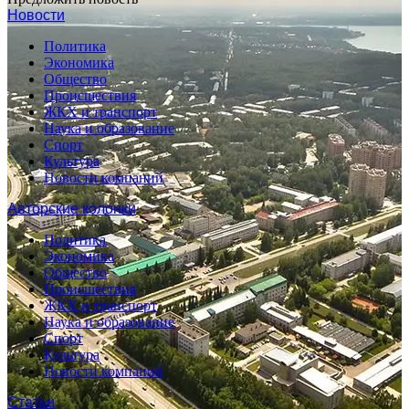
Новости
Политика
Экономика
Общество
Происшествия
ЖКХ и транспорт
Наука и образование
Спорт
Культура
Новости компаний
Авторские колонки
Политика
Экономика
Общество
Происшествия
ЖКХ и транспорт
Наука и образование
Спорт
Культура
Новости компаний
Статьи