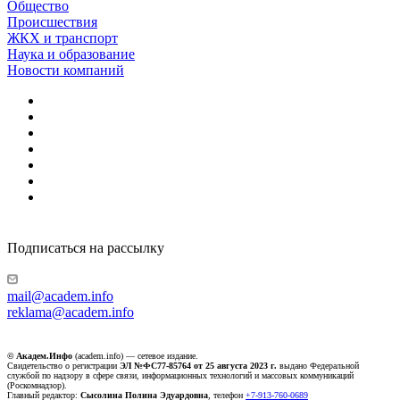
Общество
Происшествия
ЖКХ и транспорт
Наука и образование
Новости компаний
Подписаться на рассылку
mail@academ.info
reklama@academ.info
© Академ.Инфо
(academ.info) — сетевое издание.
Свидетельство о регистрации
ЭЛ №ФС77-85764 от 25 августа 2023 г.
выдано Федеральной
службой по надзору в сфере связи, информационных технологий и массовых коммуникаций
(Роскомнадзор).
Главный редактор:
Сысолина Полина Эдуардовна
, телефон
+7-913-760-0689