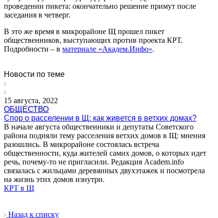
проведении пикета: окончательно решение примут после
заседания в четверг.
В это же время в микрорайоне Щ прошел пикет
общественников, выступающих против проекта КРТ.
Подробности – в
материале «Академ.Инфо»
.
Новости по теме
15 августа, 2022
ОБЩЕСТВО
Спор о расселении в Щ: как живется в ветхих домах?
В начале августа общественники и депутаты Советского
района подняли тему расселения ветхих домов в Щ: мнения
разошлись. В микрорайоне состоялась встреча
общественности, куда жителей самих домов, о которых идет
речь, почему-то не пригласили. Редакция Academ.info
связалась с жильцами деревянных двухэтажек и посмотрела
на жизнь этих домов изнутри.
КРТ в Щ
Назад к списку