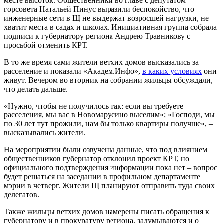
месте высоток. Общественники во главе с депутатом
горсовета Натальей Пинус выразили беспокойство, что
инженерные сети в Щ не выдержат возросшей нагрузки, не
хватит места в садах и школах. Инициативная группа собрала
подписи к губернатору региона Андрею Травникову с
просьбой отменить КРТ.
В то же время сами жители ветхих домов высказались за
расселение и показали «Академ.Инфо»,
в каких условиях
они
живут. Вечером во вторник на собрании жильцы обсуждали,
что делать дальше.
«Нужно, чтобы не получилось так: если вы требуете
расселения, мы вас в Новомарусино выселим»; «Господи, мы
по 30 лет тут прожили, нам бы только квартиры получше», –
высказывались жители.
На мероприятии были озвучены данные, что под влиянием
общественников губернатор отклонил проект КРТ, но
официального подтверждения информации пока нет – вопрос
будет решаться на заседании в профильном департаменте
мэрии в четверг. Жители Щ планируют отправить туда своих
делегатов.
Также жильцы ветхих домов намерены писать обращения к
губернатору и в прокуратуру региона, задумываются и о