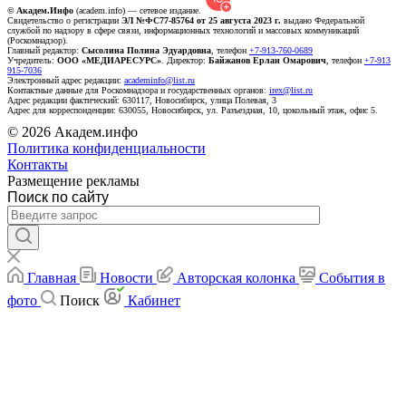
© Академ.Инфо
(academ.info) — сетевое издание.
Свидетельство о регистрации
ЭЛ №ФС77-85764 от 25 августа 2023 г.
выдано Федеральной
службой по надзору в сфере связи, информационных технологий и массовых коммуникаций
(Роскомнадзор).
Главный редактор:
Сысолина Полина Эдуардовна
, телефон
+7-913-760-0689
Учредитель:
ООО «МЕДИАРЕСУРС»
. Директор:
Байжанов Ерлан Омарович
, телефон
+7-913
915-7036
Электронный адрес редакции:
academinfo@list.ru
Контактные данные для Роскомнадзора и государственных органов:
irex@list.ru
Адрес редакции фактический: 630117, Новосибирск, улица Полевая, 3
Адрес для корреспонденции: 630055, Новосибирск, ул. Разъездная, 10, цокольный этаж, офис 5.
© 2026 Академ.инфо
Политика конфиденциальности
Контакты
Размещение рекламы
Поиск по сайту
Главная
Новости
Авторская колонка
События в
фото
Поиск
Кабинет