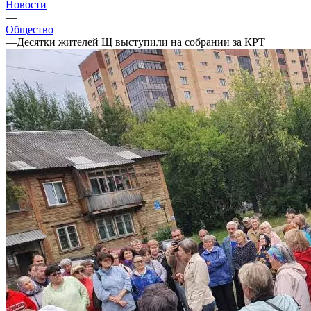
Новости
—
Общество
—
Десятки жителей Щ выступили на собрании за КРТ