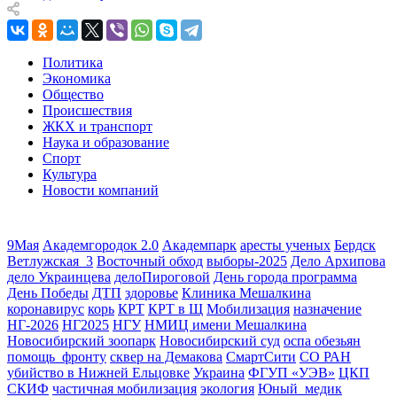
Политика
Экономика
Общество
Происшествия
ЖКХ и транспорт
Наука и образование
Спорт
Культура
Новости компаний
9Мая
Академгородок 2.0
Академпарк
аресты ученых
Бердск
Ветлужская_3
Восточный обход
выборы-2025
Дело Архипова
дело Украинцева
делоПироговой
День города программа
День Победы
ДТП
здоровье
Клиника Мешалкина
коронавирус
корь
КРТ
КРТ в Щ
Мобилизация
назначение
НГ-2026
НГ2025
НГУ
НМИЦ имени Мешалкина
Новосибирский зоопарк
Новосибирский суд
оспа обезьян
помощь_фронту
сквер на Демакова
СмартСити
СО РАН
убийство в Нижней Ельцовке
Украина
ФГУП «УЭВ»
ЦКП
СКИФ
частичная мобилизация
экология
Юный_медик