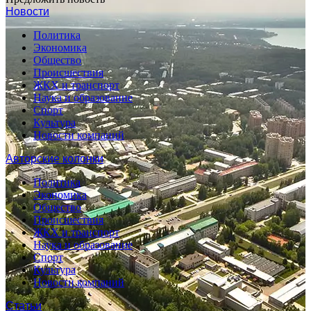
Новости
Политика
Экономика
Общество
Происшествия
ЖКХ и транспорт
Наука и образование
Спорт
Культура
Новости компаний
Авторские колонки
Политика
Экономика
Общество
Происшествия
ЖКХ и транспорт
Наука и образование
Спорт
Культура
Новости компаний
Статьи