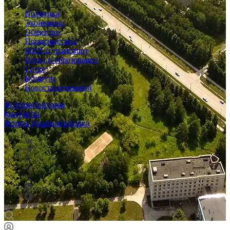
Политика
Экономика
Общество
Происшествия
ЖКХ и транспорт
Наука и образование
Спорт
Культура
Новости компаний
Фоторепортажи
Контакты
Форум Академгородка