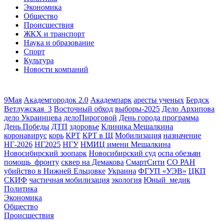
Экономика
Общество
Происшествия
ЖКХ и транспорт
Наука и образование
Спорт
Культура
Новости компаний
9Мая
Академгородок 2.0
Академпарк
аресты ученых
Бердск
Ветлужская_3
Восточный обход
выборы-2025
Дело Архипова
дело Украинцева
делоПироговой
День города программа
День Победы
ДТП
здоровье
Клиника Мешалкина
коронавирус
корь
КРТ
КРТ в Щ
Мобилизация
назначение
НГ-2026
НГ2025
НГУ
НМИЦ имени Мешалкина
Новосибирский зоопарк
Новосибирский суд
оспа обезьян
помощь_фронту
сквер на Демакова
СмартСити
СО РАН
убийство в Нижней Ельцовке
Украина
ФГУП «УЭВ»
ЦКП
СКИФ
частичная мобилизация
экология
Юный_медик
Политика
Экономика
Общество
Происшествия