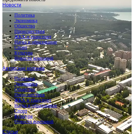
Новости
Политика
Экономика
Общество
Происшествия
ЖКХ и транспорт
Наука и образование
Спорт
Культура
Новости компаний
Авторские колонки
Политика
Экономика
Общество
Происшествия
ЖКХ и транспорт
Наука и образование
Спорт
Культура
Новости компаний
Статьи