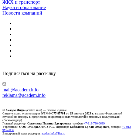
ЖКХ и транспорт
Наука и образование
Новости компаний
Подписаться на рассылку
mail@academ.info
reklama@academ.info
© Академ.Инфо
(academ.info) — сетевое издание.
Свидетельство о регистрации
ЭЛ №ФС77-85764 от 25 августа 2023 г.
выдано Федеральной
службой по надзору в сфере связи, информационных технологий и массовых коммуникаций
(Роскомнадзор).
Главный редактор:
Сысолина Полина Эдуардовна
, телефон
+7-913-760-0689
Учредитель:
ООО «МЕДИАРЕСУРС»
. Директор:
Байжанов Ерлан Омарович
, телефон
+7-913
915-7036
Электронный адрес редакции:
academinfo@list.ru