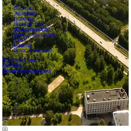
Политика
Экономика
Общество
Происшествия
ЖКХ и транспорт
Наука и образование
Спорт
Культура
Новости компаний
Фоторепортажи
Контакты
Форум Академгородка