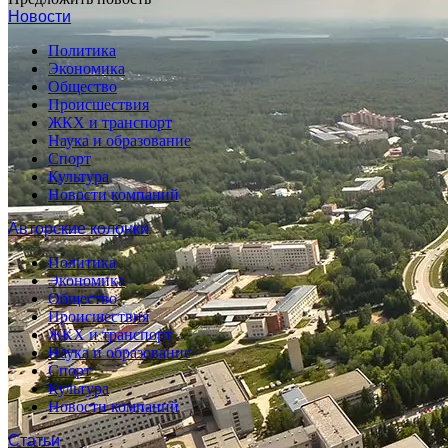
Новости
Политика
Экономика
Общество
Происшествия
ЖКХ и транспорт
Наука и образование
Спорт
Культура
Новости компаний
Авторские колонки
Политика
Экономика
Общество
Происшествия
ЖКХ и транспорт
Наука и образование
Спорт
Культура
Новости компаний
Статьи