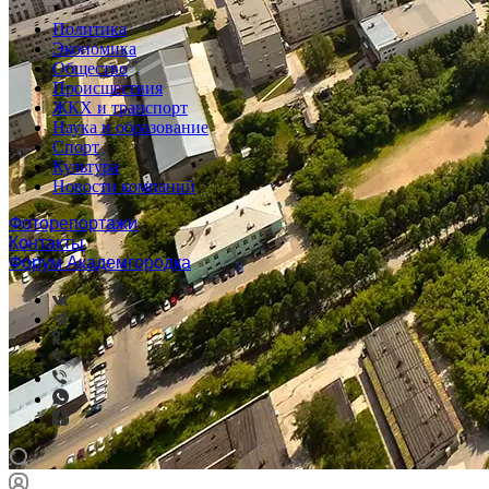
Политика
Экономика
Общество
Происшествия
ЖКХ и транспорт
Наука и образование
Спорт
Культура
Новости компаний
Фоторепортажи
Контакты
Форум Академгородка