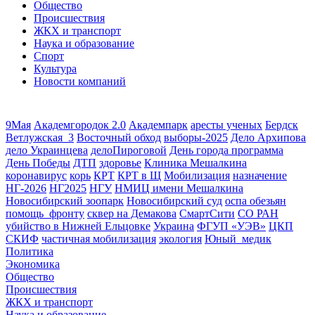
Общество
Происшествия
ЖКХ и транспорт
Наука и образование
Спорт
Культура
Новости компаний
9Мая
Академгородок 2.0
Академпарк
аресты ученых
Бердск
Ветлужская_3
Восточный обход
выборы-2025
Дело Архипова
дело Украинцева
делоПироговой
День города программа
День Победы
ДТП
здоровье
Клиника Мешалкина
коронавирус
корь
КРТ
КРТ в Щ
Мобилизация
назначение
НГ-2026
НГ2025
НГУ
НМИЦ имени Мешалкина
Новосибирский зоопарк
Новосибирский суд
оспа обезьян
помощь_фронту
сквер на Демакова
СмартСити
СО РАН
убийство в Нижней Ельцовке
Украина
ФГУП «УЭВ»
ЦКП
СКИФ
частичная мобилизация
экология
Юный_медик
Политика
Экономика
Общество
Происшествия
ЖКХ и транспорт
Наука и образование