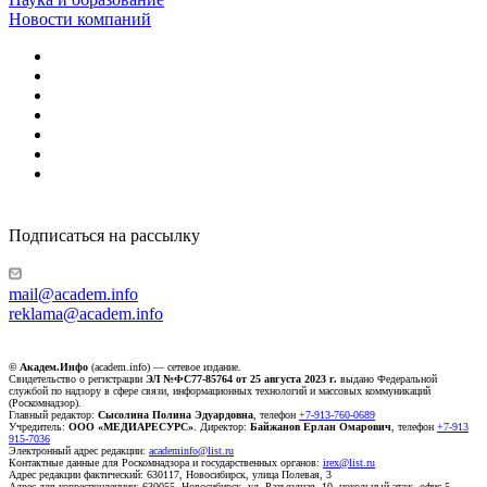
Новости компаний
Подписаться на рассылку
mail@academ.info
reklama@academ.info
© Академ.Инфо
(academ.info) — сетевое издание.
Свидетельство о регистрации
ЭЛ №ФС77-85764 от 25 августа 2023 г.
выдано Федеральной
службой по надзору в сфере связи, информационных технологий и массовых коммуникаций
(Роскомнадзор).
Главный редактор:
Сысолина Полина Эдуардовна
, телефон
+7-913-760-0689
Учредитель:
ООО «МЕДИАРЕСУРС»
. Директор:
Байжанов Ерлан Омарович
, телефон
+7-913
915-7036
Электронный адрес редакции:
academinfo@list.ru
Контактные данные для Роскомнадзора и государственных органов:
irex@list.ru
Адрес редакции фактический: 630117, Новосибирск, улица Полевая, 3
Адрес для корреспонденции: 630055, Новосибирск, ул. Разъездная, 10, цокольный этаж, офис 5.