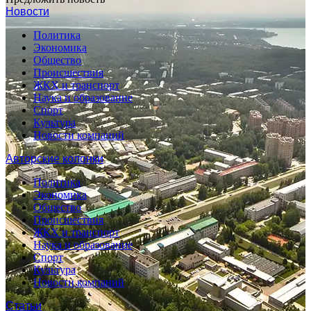
Новости
Политика
Экономика
Общество
Происшествия
ЖКХ и транспорт
Наука и образование
Спорт
Культура
Новости компаний
Авторские колонки
Политика
Экономика
Общество
Происшествия
ЖКХ и транспорт
Наука и образование
Спорт
Культура
Новости компаний
Статьи