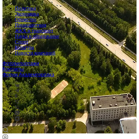
Политика
Экономика
Общество
Происшествия
ЖКХ и транспорт
Наука и образование
Спорт
Культура
Новости компаний
Фоторепортажи
Контакты
Форум Академгородка