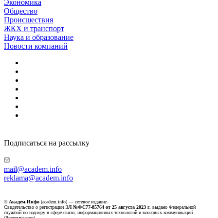
Экономика
Общество
Происшествия
ЖКХ и транспорт
Наука и образование
Новости компаний
Подписаться на рассылку
mail@academ.info
reklama@academ.info
© Академ.Инфо
(academ.info) — сетевое издание.
Свидетельство о регистрации
ЭЛ №ФС77-85764 от 25 августа 2023 г.
выдано Федеральной
службой по надзору в сфере связи, информационных технологий и массовых коммуникаций
(Роскомнадзор).