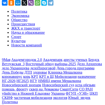
Политика
Экономика
Общество
Происшествия
ЖКХ и транспорт
Наука и образование
Спорт
Культура
Новости компаний
9Мая
Академгородок 2.0
Академпарк
аресты ученых
Бердск
Ветлужская_3
Восточный обход
выборы-2025
Дело Архипова
дело Украинцева
делоПироговой
День города программа
День Победы
ДТП
здоровье
Клиника Мешалкина
коронавирус
корь
КРТ
КРТ в Щ
Мобилизация
назначение
НГ-2026
НГ2025
НГУ
НМИЦ имени Мешалкина
Новосибирский зоопарк
Новосибирский суд
оспа обезьян
помощь_фронту
сквер на Демакова
СмартСити
СО РАН
убийство в Нижней Ельцовке
Украина
ФГУП «УЭВ»
ЦКП
СКИФ
частичная мобилизация
экология
Юный_медик
Политика