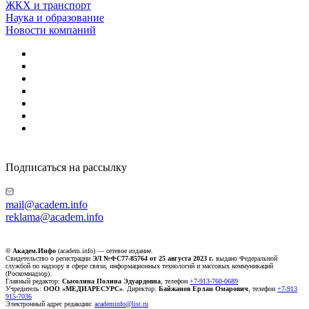
ЖКХ и транспорт
Наука и образование
Новости компаний
Подписаться на рассылку
mail@academ.info
reklama@academ.info
© Академ.Инфо
(academ.info) — сетевое издание.
Свидетельство о регистрации
ЭЛ №ФС77-85764 от 25 августа 2023 г.
выдано Федеральной
службой по надзору в сфере связи, информационных технологий и массовых коммуникаций
(Роскомнадзор).
Главный редактор:
Сысолина Полина Эдуардовна
, телефон
+7-913-760-0689
Учредитель:
ООО «МЕДИАРЕСУРС»
. Директор:
Байжанов Ерлан Омарович
, телефон
+7-913
915-7036
Электронный адрес редакции:
academinfo@list.ru