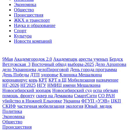
Экономика
Общество
Происшествия
ЖКХ и транспорт
Наука и образование
Спорт
Культура
Новости компаний
9Мая
Академгородок 2.0
Академпарк
аресты ученых
Бердск
Ветлужская_3
Восточный обход
выборы-2025
Дело Архипова
дело Украинцева
делоПироговой
День города программа
День Победы
ДТП
здоровье
Клиника Мешалкина
коронавирус
корь
КРТ
КРТ в Щ
Мобилизация
назначение
НГ-2026
НГ2025
НГУ
НМИЦ имени Мешалкина
Новосибирский зоопарк
Новосибирский суд
оспа обезьян
помощь_фронту
сквер на Демакова
СмартСити
СО РАН
убийство в Нижней Ельцовке
Украина
ФГУП «УЭВ»
ЦКП
СКИФ
частичная мобилизация
экология
Юный_медик
Политика
Экономика
Общество
Происшествия