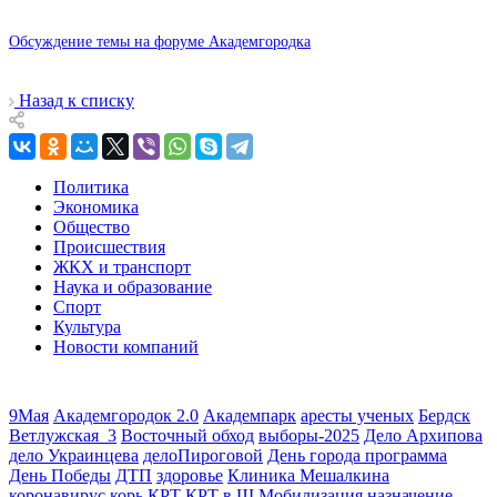
Обсуждение темы на форуме Академгородка
Назад к списку
Политика
Экономика
Общество
Происшествия
ЖКХ и транспорт
Наука и образование
Спорт
Культура
Новости компаний
9Мая
Академгородок 2.0
Академпарк
аресты ученых
Бердск
Ветлужская_3
Восточный обход
выборы-2025
Дело Архипова
дело Украинцева
делоПироговой
День города программа
День Победы
ДТП
здоровье
Клиника Мешалкина
коронавирус
корь
КРТ
КРТ в Щ
Мобилизация
назначение