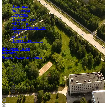
Политика
Экономика
Общество
Происшествия
ЖКХ и транспорт
Наука и образование
Спорт
Культура
Новости компаний
Фоторепортажи
Контакты
Форум Академгородка