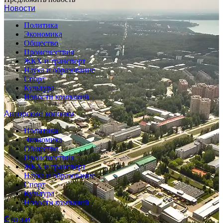
Новости
Политика
Экономика
Общество
Происшествия
ЖКХ и транспорт
Наука и образование
Спорт
Культура
Новости компаний
Авторские колонки
Политика
Экономика
Общество
Происшествия
ЖКХ и транспорт
Наука и образование
Спорт
Культура
Новости компаний
Статьи