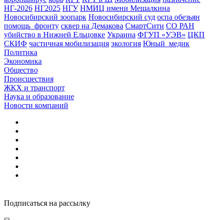
НГ-2026
НГ2025
НГУ
НМИЦ имени Мешалкина
Новосибирский зоопарк
Новосибирский суд
оспа обезьян
помощь_фронту
сквер на Демакова
СмартСити
СО РАН
убийство в Нижней Ельцовке
Украина
ФГУП «УЭВ»
ЦКП
СКИФ
частичная мобилизация
экология
Юный_медик
Политика
Экономика
Общество
Происшествия
ЖКХ и транспорт
Наука и образование
Новости компаний
Подписаться на рассылку