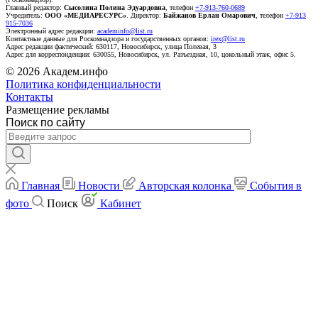
Главный редактор:
Сысолина Полина Эдуардовна
, телефон
+7-913-760-0689
Учредитель:
ООО «МЕДИАРЕСУРС»
. Директор:
Байжанов Ерлан Омарович
, телефон
+7-913
915-7036
Электронный адрес редакции:
academinfo@list.ru
Контактные данные для Роскомнадзора и государственных органов:
irex@list.ru
Адрес редакции фактический: 630117, Новосибирск, улица Полевая, 3
Адрес для корреспонденции: 630055, Новосибирск, ул. Разъездная, 10, цокольный этаж, офис 5.
© 2026 Академ.инфо
Политика конфиденциальности
Контакты
Размещение рекламы
Поиск по сайту
Главная
Новости
Авторская колонка
События в
фото
Поиск
Кабинет