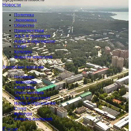
Новости
Политика
Экономика
Общество
Происшествия
ЖКХ и транспорт
Наука и образование
Спорт
Культура
Новости компаний
Авторские колонки
Политика
Экономика
Общество
Происшествия
ЖКХ и транспорт
Наука и образование
Спорт
Культура
Новости компаний
Статьи