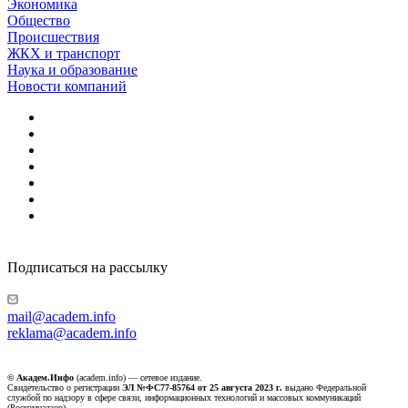
Экономика
Общество
Происшествия
ЖКХ и транспорт
Наука и образование
Новости компаний
Подписаться на рассылку
mail@academ.info
reklama@academ.info
© Академ.Инфо
(academ.info) — сетевое издание.
Свидетельство о регистрации
ЭЛ №ФС77-85764 от 25 августа 2023 г.
выдано Федеральной
службой по надзору в сфере связи, информационных технологий и массовых коммуникаций
(Роскомнадзор).