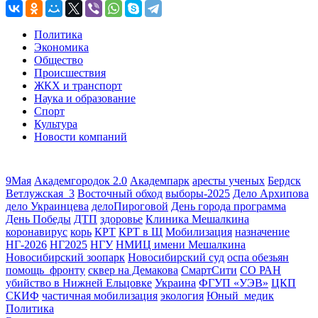
Политика
Экономика
Общество
Происшествия
ЖКХ и транспорт
Наука и образование
Спорт
Культура
Новости компаний
9Мая
Академгородок 2.0
Академпарк
аресты ученых
Бердск
Ветлужская_3
Восточный обход
выборы-2025
Дело Архипова
дело Украинцева
делоПироговой
День города программа
День Победы
ДТП
здоровье
Клиника Мешалкина
коронавирус
корь
КРТ
КРТ в Щ
Мобилизация
назначение
НГ-2026
НГ2025
НГУ
НМИЦ имени Мешалкина
Новосибирский зоопарк
Новосибирский суд
оспа обезьян
помощь_фронту
сквер на Демакова
СмартСити
СО РАН
убийство в Нижней Ельцовке
Украина
ФГУП «УЭВ»
ЦКП
СКИФ
частичная мобилизация
экология
Юный_медик
Политика