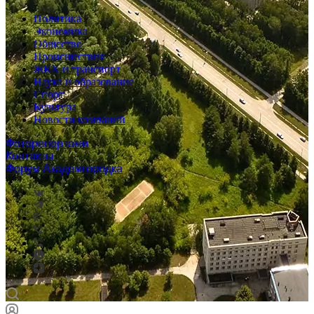
Политика
Экономика
Общество
Происшествия
ЖКХ и транспорт
Наука и образование
Спорт
Культура
Новости компаний
Фоторепортажи
Контакты
Форум Академгородка