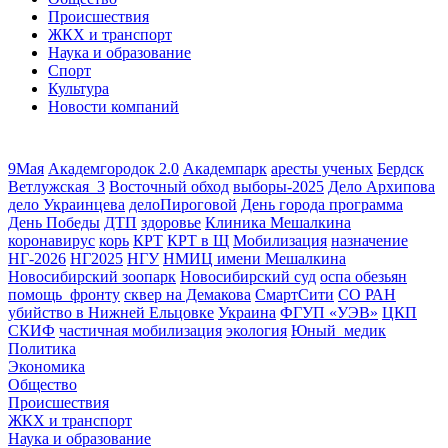
Происшествия
ЖКХ и транспорт
Наука и образование
Спорт
Культура
Новости компаний
9Мая
Академгородок 2.0
Академпарк
аресты ученых
Бердск
Ветлужская_3
Восточный обход
выборы-2025
Дело Архипова
дело Украинцева
делоПироговой
День города программа
День Победы
ДТП
здоровье
Клиника Мешалкина
коронавирус
корь
КРТ
КРТ в Щ
Мобилизация
назначение
НГ-2026
НГ2025
НГУ
НМИЦ имени Мешалкина
Новосибирский зоопарк
Новосибирский суд
оспа обезьян
помощь_фронту
сквер на Демакова
СмартСити
СО РАН
убийство в Нижней Ельцовке
Украина
ФГУП «УЭВ»
ЦКП
СКИФ
частичная мобилизация
экология
Юный_медик
Политика
Экономика
Общество
Происшествия
ЖКХ и транспорт
Наука и образование