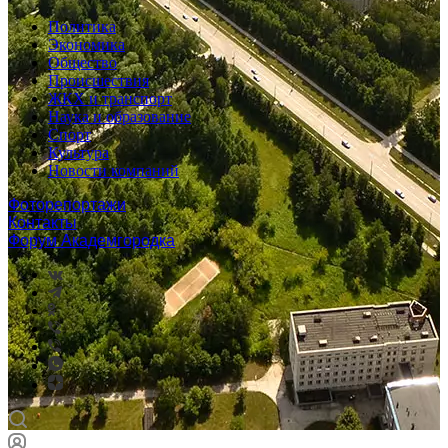
Политика
Экономика
Общество
Происшествия
ЖКХ и транспорт
Наука и образование
Спорт
Культура
Новости компаний
Фоторепортажи
Контакты
Форум Академгородка