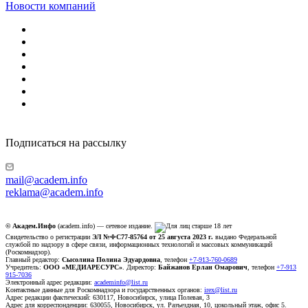
Новости компаний
Подписаться на рассылку
mail@academ.info
reklama@academ.info
© Академ.Инфо
(academ.info) — сетевое издание.
Свидетельство о регистрации
ЭЛ №ФС77-85764 от 25 августа 2023 г.
выдано Федеральной
службой по надзору в сфере связи, информационных технологий и массовых коммуникаций
(Роскомнадзор).
Главный редактор:
Сысолина Полина Эдуардовна
, телефон
+7-913-760-0689
Учредитель:
ООО «МЕДИАРЕСУРС»
. Директор:
Байжанов Ерлан Омарович
, телефон
+7-913
915-7036
Электронный адрес редакции:
academinfo@list.ru
Контактные данные для Роскомнадзора и государственных органов:
irex@list.ru
Адрес редакции фактический: 630117, Новосибирск, улица Полевая, 3
Адрес для корреспонденции: 630055, Новосибирск, ул. Разъездная, 10, цокольный этаж, офис 5.