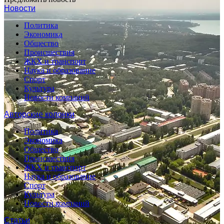
Новости
Политика
Экономика
Общество
Происшествия
ЖКХ и транспорт
Наука и образование
Спорт
Культура
Новости компаний
Авторские колонки
Политика
Экономика
Общество
Происшествия
ЖКХ и транспорт
Наука и образование
Спорт
Культура
Новости компаний
Статьи