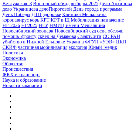
Ветлужская_3
Восточный обход
выборы-2025
Дело Архипова
дело Украинцева
делоПироговой
День города программа
День Победы
ДТП
здоровье
Клиника Мешалкина
коронавирус
корь
КРТ
КРТ в Щ
Мобилизация
назначение
НГ-2026
НГ2025
НГУ
НМИЦ имени Мешалкина
Новосибирский зоопарк
Новосибирский суд
оспа обезьян
помощь_фронту
сквер на Демакова
СмартСити
СО РАН
убийство в Нижней Ельцовке
Украина
ФГУП «УЭВ»
ЦКП
СКИФ
частичная мобилизация
экология
Юный_медик
Политика
Экономика
Общество
Происшествия
ЖКХ и транспорт
Наука и образование
Новости компаний