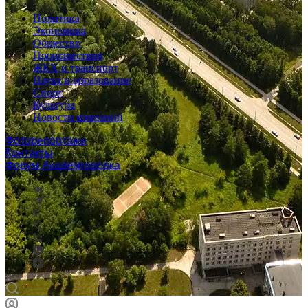
Политика
Экономика
Общество
Происшествия
ЖКХ и транспорт
Наука и образование
Спорт
Культура
Новости компаний
Фоторепортажи
Контакты
Форум Академгородка