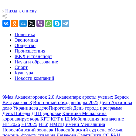
Назад к списку
Политика
Экономика
Общество
Происшествия
ЖКХ и транспорт
Наука и образование
Спорт
Культура
Новости компаний
9Мая
Академгородок 2.0
Академпарк
аресты ученых
Бердск
Ветлужская_3
Восточный обход
выборы-2025
Дело Архипова
дело Украинцева
делоПироговой
День города программа
День Победы
ДТП
здоровье
Клиника Мешалкина
коронавирус
корь
КРТ
КРТ в Щ
Мобилизация
назначение
НГ-2026
НГ2025
НГУ
НМИЦ имени Мешалкина
Новосибирский зоопарк
Новосибирский суд
оспа обезьян
помощь_фронту
сквер на Демакова
СмартСити
СО РАН