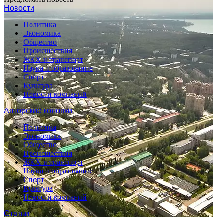
Новости
Политика
Экономика
Общество
Происшествия
ЖКХ и транспорт
Наука и образование
Спорт
Культура
Новости компаний
Авторские колонки
Политика
Экономика
Общество
Происшествия
ЖКХ и транспорт
Наука и образование
Спорт
Культура
Новости компаний
Статьи