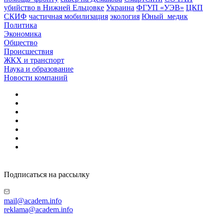
убийство в Нижней Ельцовке
Украина
ФГУП «УЭВ»
ЦКП
СКИФ
частичная мобилизация
экология
Юный_медик
Политика
Экономика
Общество
Происшествия
ЖКХ и транспорт
Наука и образование
Новости компаний
Подписаться на рассылку
mail@academ.info
reklama@academ.info