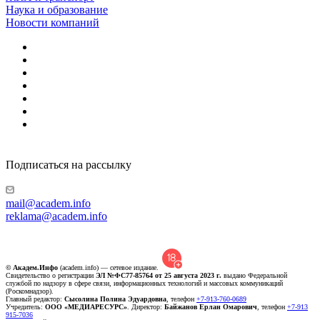
Наука и образование
Новости компаний
Подписаться на рассылку
mail@academ.info
reklama@academ.info
© Академ.Инфо
(academ.info) — сетевое издание.
Свидетельство о регистрации
ЭЛ №ФС77-85764 от 25 августа 2023 г.
выдано Федеральной
службой по надзору в сфере связи, информационных технологий и массовых коммуникаций
(Роскомнадзор).
Главный редактор:
Сысолина Полина Эдуардовна
, телефон
+7-913-760-0689
Учредитель:
ООО «МЕДИАРЕСУРС»
. Директор:
Байжанов Ерлан Омарович
, телефон
+7-913
915-7036