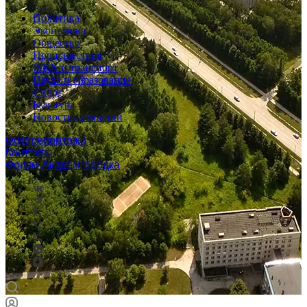
Политика
Экономика
Общество
Происшествия
ЖКХ и транспорт
Наука и образование
Спорт
Культура
Новости компаний
Фоторепортажи
Контакты
Форум Академгородка