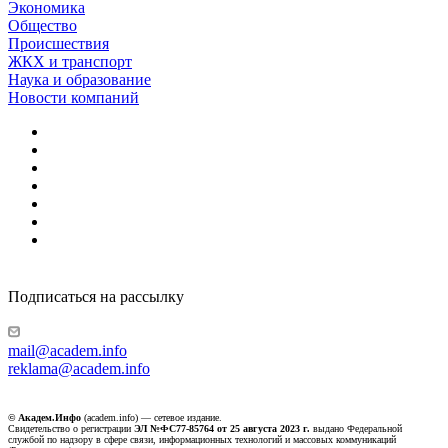
Экономика
Общество
Происшествия
ЖКХ и транспорт
Наука и образование
Новости компаний
Подписаться на рассылку
mail@academ.info
reklama@academ.info
© Академ.Инфо
(academ.info) — сетевое издание.
Свидетельство о регистрации
ЭЛ №ФС77-85764 от 25 августа 2023 г.
выдано Федеральной
службой по надзору в сфере связи, информационных технологий и массовых коммуникаций