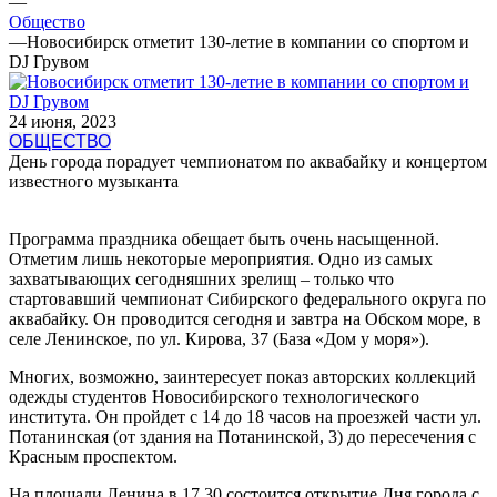
—
Общество
—
Новосибирск отметит 130-летие в компании со спортом и
DJ Грувом
24 июня, 2023
ОБЩЕСТВО
День города порадует чемпионатом по аквабайку и концертом
известного музыканта
Программа праздника обещает быть очень насыщенной.
Отметим лишь некоторые мероприятия. Одно из самых
захватывающих сегодняшних зрелищ – только что
стартовавший чемпионат Сибирского федерального округа по
аквабайку. Он проводится сегодня и завтра на Обском море, в
селе Ленинское, по ул. Кирова, 37 (База «Дом у моря»).
Многих, возможно, заинтересует показ авторских коллекций
одежды студентов Новосибирского технологического
института. Он пройдет с 14 до 18 часов на проезжей части ул.
Потанинская (от здания на Потанинской, 3) до пересечения с
Красным проспектом.
На площади Ленина в 17.30 состоится открытие Дня города с