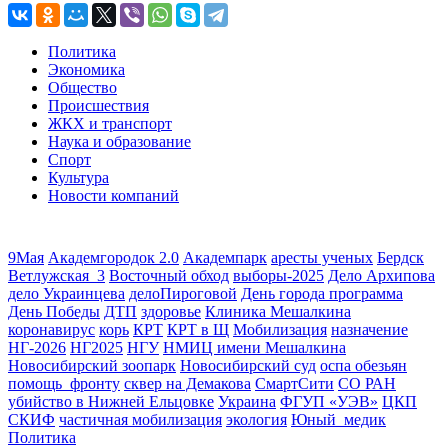
Политика
Экономика
Общество
Происшествия
ЖКХ и транспорт
Наука и образование
Спорт
Культура
Новости компаний
9Мая
Академгородок 2.0
Академпарк
аресты ученых
Бердск
Ветлужская_3
Восточный обход
выборы-2025
Дело Архипова
дело Украинцева
делоПироговой
День города программа
День Победы
ДТП
здоровье
Клиника Мешалкина
коронавирус
корь
КРТ
КРТ в Щ
Мобилизация
назначение
НГ-2026
НГ2025
НГУ
НМИЦ имени Мешалкина
Новосибирский зоопарк
Новосибирский суд
оспа обезьян
помощь_фронту
сквер на Демакова
СмартСити
СО РАН
убийство в Нижней Ельцовке
Украина
ФГУП «УЭВ»
ЦКП
СКИФ
частичная мобилизация
экология
Юный_медик
Политика