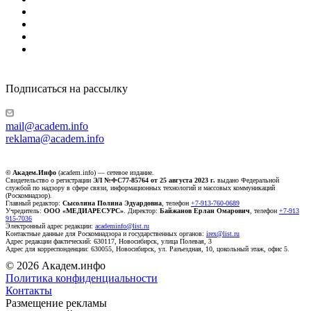
Подписаться на рассылку
mail@academ.info
reklama@academ.info
© Академ.Инфо
(academ.info) — сетевое издание.
Свидетельство о регистрации
ЭЛ №ФС77-85764 от 25 августа 2023 г.
выдано Федеральной
службой по надзору в сфере связи, информационных технологий и массовых коммуникаций
(Роскомнадзор).
Главный редактор:
Сысолина Полина Эдуардовна
, телефон
+7-913-760-0689
Учредитель:
ООО «МЕДИАРЕСУРС»
. Директор:
Байжанов Ерлан Омарович
, телефон
+7-913
915-7036
Электронный адрес редакции:
academinfo@list.ru
Контактные данные для Роскомнадзора и государственных органов:
irex@list.ru
Адрес редакции фактический: 630117, Новосибирск, улица Полевая, 3
Адрес для корреспонденции: 630055, Новосибирск, ул. Разъездная, 10, цокольный этаж, офис 5.
© 2026 Академ.инфо
Политика конфиденциальности
Контакты
Размещение рекламы