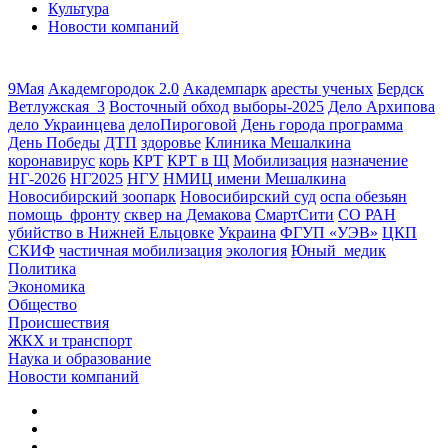
Культура
Новости компаний
9Мая
Академгородок 2.0
Академпарк
аресты ученых
Бердск
Ветлужская_3
Восточный обход
выборы-2025
Дело Архипова
дело Украинцева
делоПироговой
День города программа
День Победы
ДТП
здоровье
Клиника Мешалкина
коронавирус
корь
КРТ
КРТ в Щ
Мобилизация
назначение
НГ-2026
НГ2025
НГУ
НМИЦ имени Мешалкина
Новосибирский зоопарк
Новосибирский суд
оспа обезьян
помощь_фронту
сквер на Демакова
СмартСити
СО РАН
убийство в Нижней Ельцовке
Украина
ФГУП «УЭВ»
ЦКП
СКИФ
частичная мобилизация
экология
Юный_медик
Политика
Экономика
Общество
Происшествия
ЖКХ и транспорт
Наука и образование
Новости компаний