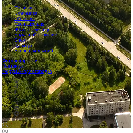
Политика
Экономика
Общество
Происшествия
ЖКХ и транспорт
Наука и образование
Спорт
Культура
Новости компаний
Фоторепортажи
Контакты
Форум Академгородка