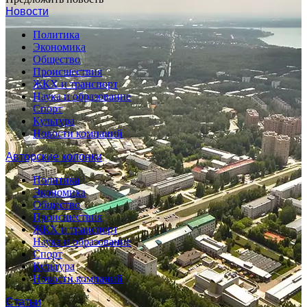
Новости
Политика
Экономика
Общество
Происшествия
ЖКХ и транспорт
Наука и образование
Спорт
Культура
Новости компаний
Авторские колонки
Политика
Экономика
Общество
Происшествия
ЖКХ и транспорт
Наука и образование
Спорт
Культура
Новости компаний
Статьи