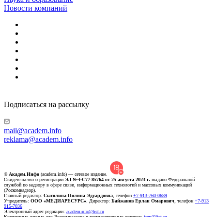
Новости компаний
Подписаться на рассылку
mail@academ.info
reklama@academ.info
© Академ.Инфо
(academ.info) — сетевое издание.
Свидетельство о регистрации
ЭЛ №ФС77-85764 от 25 августа 2023 г.
выдано Федеральной
службой по надзору в сфере связи, информационных технологий и массовых коммуникаций
(Роскомнадзор).
Главный редактор:
Сысолина Полина Эдуардовна
, телефон
+7-913-760-0689
Учредитель:
ООО «МЕДИАРЕСУРС»
. Директор:
Байжанов Ерлан Омарович
, телефон
+7-913
915-7036
Электронный адрес редакции:
academinfo@list.ru
Контактные данные для Роскомнадзора и государственных органов:
irex@list.ru