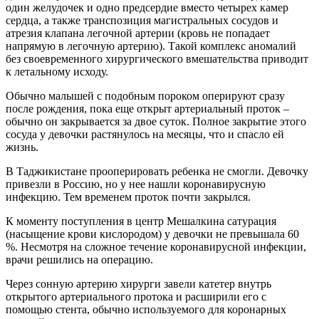
один желудочек и одно предсердие вместо четырех камер
сердца, а также транспозиция магистральных сосудов и
атрезия клапана легочной артерии (кровь не попадает
напрямую в легочную артерию). Такой комплекс аномалий
без своевременного хирургического вмешательства приводит
к летальному исходу.
Обычно малышей с подобным пороком оперируют сразу
после рождения, пока еще открыт артериальный проток –
обычно он закрывается за двое суток. Полное закрытие этого
сосуда у девочки растянулось на месяцы, что и спасло ей
жизнь.
В Таджикистане прооперировать ребенка не смогли. Девочку
привезли в Россию, но у нее нашли коронавирусную
инфекцию. Тем временем проток почти закрылся.
К моменту поступления в центр Мешалкина сатурация
(насыщение крови кислородом) у девочки не превышала 60
%. Несмотря на сложное течение коронавирусной инфекции,
врачи решились на операцию.
Через сонную артерию хирурги завели катетер внутрь
открытого артериального протока и расширили его с
помощью стента, обычно используемого для коронарных