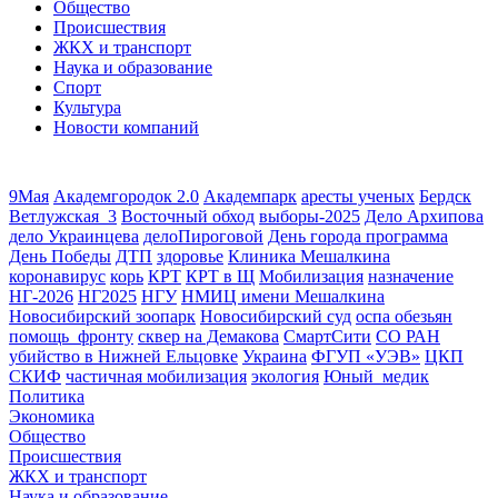
Общество
Происшествия
ЖКХ и транспорт
Наука и образование
Спорт
Культура
Новости компаний
9Мая
Академгородок 2.0
Академпарк
аресты ученых
Бердск
Ветлужская_3
Восточный обход
выборы-2025
Дело Архипова
дело Украинцева
делоПироговой
День города программа
День Победы
ДТП
здоровье
Клиника Мешалкина
коронавирус
корь
КРТ
КРТ в Щ
Мобилизация
назначение
НГ-2026
НГ2025
НГУ
НМИЦ имени Мешалкина
Новосибирский зоопарк
Новосибирский суд
оспа обезьян
помощь_фронту
сквер на Демакова
СмартСити
СО РАН
убийство в Нижней Ельцовке
Украина
ФГУП «УЭВ»
ЦКП
СКИФ
частичная мобилизация
экология
Юный_медик
Политика
Экономика
Общество
Происшествия
ЖКХ и транспорт
Наука и образование