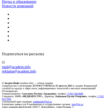
Наука и образование
Новости компаний
Подписаться на рассылку
mail@academ.info
reklama@academ.info
© Академ.Инфо
(academ.info) — сетевое издание.
Свидетельство о регистрации
ЭЛ №ФС77-85764 от 25 августа 2023 г.
выдано Федеральной
службой по надзору в сфере связи, информационных технологий и массовых коммуникаций
(Роскомнадзор).
Главный редактор:
Сысолина Полина Эдуардовна
, телефон
+7-913-760-0689
Учредитель:
ООО «МЕДИАРЕСУРС»
. Директор:
Байжанов Ерлан Омарович
, телефон
+7-913
915-7036
Электронный адрес редакции:
academinfo@list.ru
Контактные данные для Роскомнадзора и государственных органов:
irex@list.ru
Адрес редакции фактический: 630117, Новосибирск, улица Полевая, 3