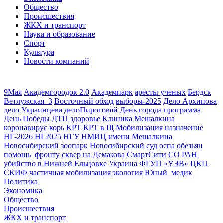
Общество
Происшествия
ЖКХ и транспорт
Наука и образование
Спорт
Культура
Новости компаний
9Мая
Академгородок 2.0
Академпарк
аресты ученых
Бердск
Ветлужская_3
Восточный обход
выборы-2025
Дело Архипова
дело Украинцева
делоПироговой
День города программа
День Победы
ДТП
здоровье
Клиника Мешалкина
коронавирус
корь
КРТ
КРТ в Щ
Мобилизация
назначение
НГ-2026
НГ2025
НГУ
НМИЦ имени Мешалкина
Новосибирский зоопарк
Новосибирский суд
оспа обезьян
помощь_фронту
сквер на Демакова
СмартСити
СО РАН
убийство в Нижней Ельцовке
Украина
ФГУП «УЭВ»
ЦКП
СКИФ
частичная мобилизация
экология
Юный_медик
Политика
Экономика
Общество
Происшествия
ЖКХ и транспорт