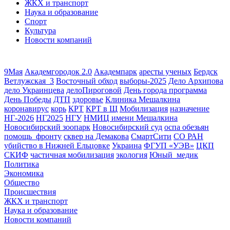
ЖКХ и транспорт
Наука и образование
Спорт
Культура
Новости компаний
9Мая
Академгородок 2.0
Академпарк
аресты ученых
Бердск
Ветлужская_3
Восточный обход
выборы-2025
Дело Архипова
дело Украинцева
делоПироговой
День города программа
День Победы
ДТП
здоровье
Клиника Мешалкина
коронавирус
корь
КРТ
КРТ в Щ
Мобилизация
назначение
НГ-2026
НГ2025
НГУ
НМИЦ имени Мешалкина
Новосибирский зоопарк
Новосибирский суд
оспа обезьян
помощь_фронту
сквер на Демакова
СмартСити
СО РАН
убийство в Нижней Ельцовке
Украина
ФГУП «УЭВ»
ЦКП
СКИФ
частичная мобилизация
экология
Юный_медик
Политика
Экономика
Общество
Происшествия
ЖКХ и транспорт
Наука и образование
Новости компаний