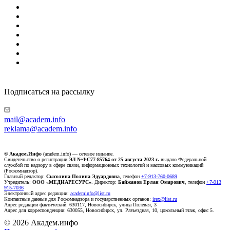
Подписаться на рассылку
mail@academ.info
reklama@academ.info
© Академ.Инфо
(academ.info) — сетевое издание.
Свидетельство о регистрации
ЭЛ №ФС77-85764 от 25 августа 2023 г.
выдано Федеральной
службой по надзору в сфере связи, информационных технологий и массовых коммуникаций
(Роскомнадзор).
Главный редактор:
Сысолина Полина Эдуардовна
, телефон
+7-913-760-0689
Учредитель:
ООО «МЕДИАРЕСУРС»
. Директор:
Байжанов Ерлан Омарович
, телефон
+7-913
915-7036
Электронный адрес редакции:
academinfo@list.ru
Контактные данные для Роскомнадзора и государственных органов:
irex@list.ru
Адрес редакции фактический: 630117, Новосибирск, улица Полевая, 3
Адрес для корреспонденции: 630055, Новосибирск, ул. Разъездная, 10, цокольный этаж, офис 5.
© 2026 Академ.инфо