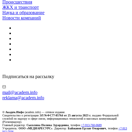
Происшествия
ЖКХ и транспорт
Наука и образование
Новости компаний
Подписаться на рассылку
mail@academ.info
reklama@academ.info
© Академ.Инфо
(academ.info) — сетевое издание.
Свидетельство о регистрации
ЭЛ №ФС77-85764 от 25 августа 2023 г.
выдано Федеральной
службой по надзору в сфере связи, информационных технологий и массовых коммуникаций
(Роскомнадзор).
Главный редактор:
Сысолина Полина Эдуардовна
, телефон
+7-913-760-0689
Учредитель:
ООО «МЕДИАРЕСУРС»
. Директор:
Байжанов Ерлан Омарович
, телефон
+7-913
915-7036