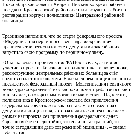
Новосибирской области Андрей Шимкив во время рабочей
поездки в Краснозерский район оценили результат работ по
реставрации корпуса поликлиники Центральной районной
больницы.
Травников напомнил, что до старта федерального проекта
«Модернизация первичного звена здравоохранения»
правительство региона вместе с депутатами заксобрания
запустило свою программу по первичному звену.
«Она включала строительство ФАПов в селах, активное
участие в проекте "Бережливая поликлиника" и, конечно же,
реконструкцию центральных районных больниц за счёт
средств областного бюджета. В дальнейшем инициированный
президентом федеральный проект "Модернизация первичного
звена здравоохранения" нам здорово помог приблизить сроки
многих дел, о которых мы могли только мечтать. Но, кстати,
поликлиника в Краснозерском сделана без привлечения
федеральных средств. Это как раз та самая совместная с
депутатами инициатива, которая вылилась в реальное дело в
рамках нацпроекта без привлечения федеральных денег.
Сделано всё очень достойно, это если не завтрашний, то
точно сегодняшний день современной медицины», – сказал
губернатор.