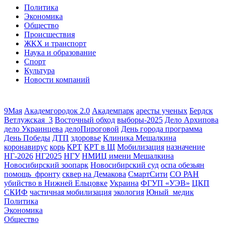
Политика
Экономика
Общество
Происшествия
ЖКХ и транспорт
Наука и образование
Спорт
Культура
Новости компаний
9Мая
Академгородок 2.0
Академпарк
аресты ученых
Бердск
Ветлужская_3
Восточный обход
выборы-2025
Дело Архипова
дело Украинцева
делоПироговой
День города программа
День Победы
ДТП
здоровье
Клиника Мешалкина
коронавирус
корь
КРТ
КРТ в Щ
Мобилизация
назначение
НГ-2026
НГ2025
НГУ
НМИЦ имени Мешалкина
Новосибирский зоопарк
Новосибирский суд
оспа обезьян
помощь_фронту
сквер на Демакова
СмартСити
СО РАН
убийство в Нижней Ельцовке
Украина
ФГУП «УЭВ»
ЦКП
СКИФ
частичная мобилизация
экология
Юный_медик
Политика
Экономика
Общество