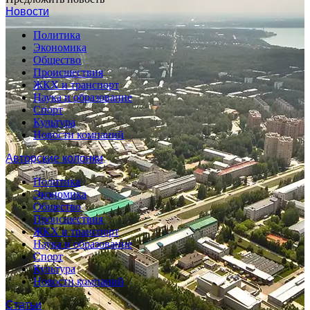
Новости
Политика
Экономика
Общество
Происшествия
ЖКХ и транспорт
Наука и образование
Спорт
Культура
Новости компаний
Авторские колонки
Политика
Экономика
Общество
Происшествия
ЖКХ и транспорт
Наука и образование
Спорт
Культура
Новости компаний
Статьи