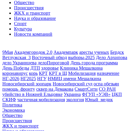
Общество
Происшествия
ЖКХ и транспорт
Наука и образование
Спорт
Культура
Новости компаний
9Мая
Академгородок 2.0
Академпарк
аресты ученых
Бердск
Ветлужская_3
Восточный обход
выборы-2025
Дело Архипова
дело Украинцева
делоПироговой
День города программа
День Победы
ДТП
здоровье
Клиника Мешалкина
коронавирус
корь
КРТ
КРТ в Щ
Мобилизация
назначение
НГ-2026
НГ2025
НГУ
НМИЦ имени Мешалкина
Новосибирский зоопарк
Новосибирский суд
оспа обезьян
помощь_фронту
сквер на Демакова
СмартСити
СО РАН
убийство в Нижней Ельцовке
Украина
ФГУП «УЭВ»
ЦКП
СКИФ
частичная мобилизация
экология
Юный_медик
Политика
Экономика
Общество
Происшествия
ЖКХ и транспорт