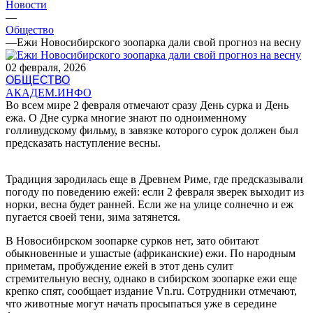
Новости
—
Общество
—
Ежи Новосибирского зоопарка дали свой прогноз на весну
02 февраля, 2026
ОБЩЕСТВО
АКАДЕМ.ИНФО
Во всем мире 2 февраля отмечают сразу День сурка и День
ежа. О Дне сурка многие знают по одноименному
голливудскому фильму, в завязке которого сурок должен был
предсказать наступление весны.
Традиция зародилась еще в Древнем Риме, где предсказывали
погоду по поведению ежей: если 2 февраля зверек выходит из
норки, весна будет ранней. Если же на улице солнечно и еж
пугается своей тени, зима затянется.
В Новосибирском зоопарке сурков нет, зато обитают
обыкновенные и ушастые (африканские) ежи. По народным
приметам, пробуждение ежей в этот день сулит
стремительную весну, однако в сибирском зоопарке ежи еще
крепко спят, сообщает издание Vn.ru. Сотрудники отмечают,
что животные могут начать просыпаться уже в середине