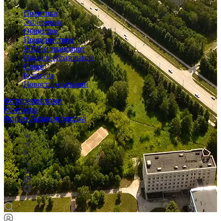
Политика
Экономика
Общество
Происшествия
ЖКХ и транспорт
Наука и образование
Спорт
Культура
Новости компаний
Фоторепортажи
Контакты
Форум Академгородка