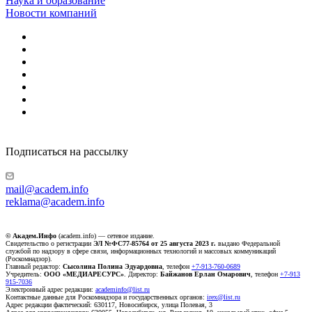
Наука и образование
Новости компаний
Подписаться на рассылку
mail@academ.info
reklama@academ.info
© Академ.Инфо
(academ.info) — сетевое издание.
Свидетельство о регистрации
ЭЛ №ФС77-85764 от 25 августа 2023 г.
выдано Федеральной
службой по надзору в сфере связи, информационных технологий и массовых коммуникаций
(Роскомнадзор).
Главный редактор:
Сысолина Полина Эдуардовна
, телефон
+7-913-760-0689
Учредитель:
ООО «МЕДИАРЕСУРС»
. Директор:
Байжанов Ерлан Омарович
, телефон
+7-913
915-7036
Электронный адрес редакции:
academinfo@list.ru
Контактные данные для Роскомнадзора и государственных органов:
irex@list.ru
Адрес редакции фактический: 630117, Новосибирск, улица Полевая, 3