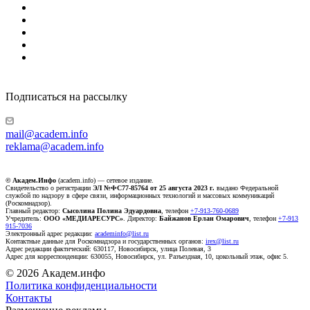
Подписаться на рассылку
mail@academ.info
reklama@academ.info
© Академ.Инфо
(academ.info) — сетевое издание.
Свидетельство о регистрации
ЭЛ №ФС77-85764 от 25 августа 2023 г.
выдано Федеральной
службой по надзору в сфере связи, информационных технологий и массовых коммуникаций
(Роскомнадзор).
Главный редактор:
Сысолина Полина Эдуардовна
, телефон
+7-913-760-0689
Учредитель:
ООО «МЕДИАРЕСУРС»
. Директор:
Байжанов Ерлан Омарович
, телефон
+7-913
915-7036
Электронный адрес редакции:
academinfo@list.ru
Контактные данные для Роскомнадзора и государственных органов:
irex@list.ru
Адрес редакции фактический: 630117, Новосибирск, улица Полевая, 3
Адрес для корреспонденции: 630055, Новосибирск, ул. Разъездная, 10, цокольный этаж, офис 5.
© 2026 Академ.инфо
Политика конфиденциальности
Контакты