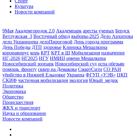
Спорт
Культура
Новости компаний
9Мая
Академгородок 2.0
Академпарк
аресты ученых
Бердск
Ветлужская_3
Восточный обход
выборы-2025
Дело Архипова
дело Украинцева
делоПироговой
День города программа
День Победы
ДТП
здоровье
Клиника Мешалкина
коронавирус
корь
КРТ
КРТ в Щ
Мобилизация
назначение
НГ-2026
НГ2025
НГУ
НМИЦ имени Мешалкина
Новосибирский зоопарк
Новосибирский суд
оспа обезьян
помощь_фронту
сквер на Демакова
СмартСити
СО РАН
убийство в Нижней Ельцовке
Украина
ФГУП «УЭВ»
ЦКП
СКИФ
частичная мобилизация
экология
Юный_медик
Политика
Экономика
Общество
Происшествия
ЖКХ и транспорт
Наука и образование
Новости компаний