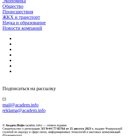
Экономика
Общество
Происшествия
ЖКХ и транспорт
Наука и образование
Новости компаний
Подписаться на рассылку
mail@academ.info
reklama@academ.info
© Академ.Инфо
(academ.info) — сетевое издание.
Свидетельство о регистрации
ЭЛ №ФС77-85764 от 25 августа 2023 г.
выдано Федеральной
службой по надзору в сфере связи, информационных технологий и массовых коммуникаций
(Роскомнадзор).