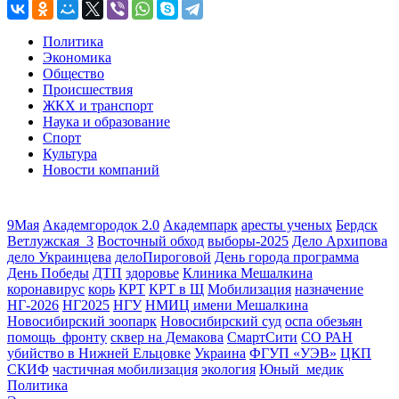
Политика
Экономика
Общество
Происшествия
ЖКХ и транспорт
Наука и образование
Спорт
Культура
Новости компаний
9Мая
Академгородок 2.0
Академпарк
аресты ученых
Бердск
Ветлужская_3
Восточный обход
выборы-2025
Дело Архипова
дело Украинцева
делоПироговой
День города программа
День Победы
ДТП
здоровье
Клиника Мешалкина
коронавирус
корь
КРТ
КРТ в Щ
Мобилизация
назначение
НГ-2026
НГ2025
НГУ
НМИЦ имени Мешалкина
Новосибирский зоопарк
Новосибирский суд
оспа обезьян
помощь_фронту
сквер на Демакова
СмартСити
СО РАН
убийство в Нижней Ельцовке
Украина
ФГУП «УЭВ»
ЦКП
СКИФ
частичная мобилизация
экология
Юный_медик
Политика