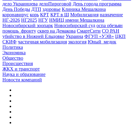
дело Украинцева
делоПироговой
День города программа
День Победы
ДТП
здоровье
Клиника Мешалкина
коронавирус
корь
КРТ
КРТ в Щ
Мобилизация
назначение
НГ-2026
НГ2025
НГУ
НМИЦ имени Мешалкина
Новосибирский зоопарк
Новосибирский суд
оспа обезьян
помощь_фронту
сквер на Демакова
СмартСити
СО РАН
убийство в Нижней Ельцовке
Украина
ФГУП «УЭВ»
ЦКП
СКИФ
частичная мобилизация
экология
Юный_медик
Политика
Экономика
Общество
Происшествия
ЖКХ и транспорт
Наука и образование
Новости компаний