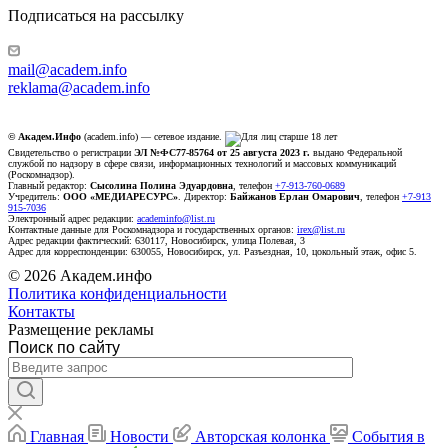
Подписаться на рассылку
mail@academ.info
reklama@academ.info
© Академ.Инфо
(academ.info) — сетевое издание.
Свидетельство о регистрации
ЭЛ №ФС77-85764 от 25 августа 2023 г.
выдано Федеральной
службой по надзору в сфере связи, информационных технологий и массовых коммуникаций
(Роскомнадзор).
Главный редактор:
Сысолина Полина Эдуардовна
, телефон
+7-913-760-0689
Учредитель:
ООО «МЕДИАРЕСУРС»
. Директор:
Байжанов Ерлан Омарович
, телефон
+7-913
915-7036
Электронный адрес редакции:
academinfo@list.ru
Контактные данные для Роскомнадзора и государственных органов:
irex@list.ru
Адрес редакции фактический: 630117, Новосибирск, улица Полевая, 3
Адрес для корреспонденции: 630055, Новосибирск, ул. Разъездная, 10, цокольный этаж, офис 5.
© 2026 Академ.инфо
Политика конфиденциальности
Контакты
Размещение рекламы
Поиск по сайту
Главная
Новости
Авторская колонка
События в