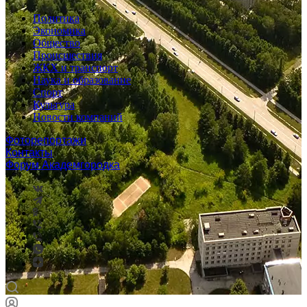
Политика
Экономика
Общество
Происшествия
ЖКХ и транспорт
Наука и образование
Спорт
Культура
Новости компаний
Фоторепортажи
Контакты
Форум Академгородка