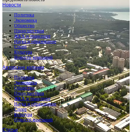
Новости
Политика
Экономика
Общество
Происшествия
ЖКХ и транспорт
Наука и образование
Спорт
Культура
Новости компаний
Авторские колонки
Политика
Экономика
Общество
Происшествия
ЖКХ и транспорт
Наука и образование
Спорт
Культура
Новости компаний
Статьи