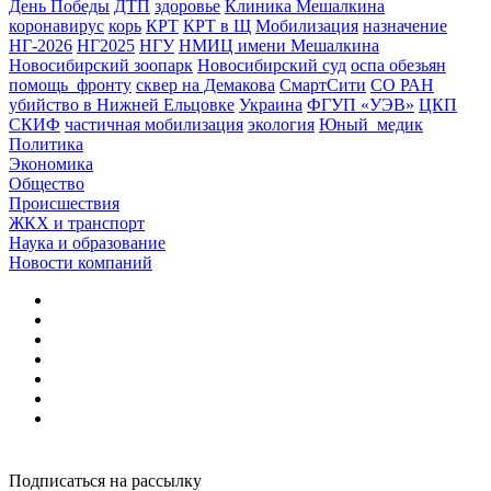
День Победы
ДТП
здоровье
Клиника Мешалкина
коронавирус
корь
КРТ
КРТ в Щ
Мобилизация
назначение
НГ-2026
НГ2025
НГУ
НМИЦ имени Мешалкина
Новосибирский зоопарк
Новосибирский суд
оспа обезьян
помощь_фронту
сквер на Демакова
СмартСити
СО РАН
убийство в Нижней Ельцовке
Украина
ФГУП «УЭВ»
ЦКП
СКИФ
частичная мобилизация
экология
Юный_медик
Политика
Экономика
Общество
Происшествия
ЖКХ и транспорт
Наука и образование
Новости компаний
Подписаться на рассылку