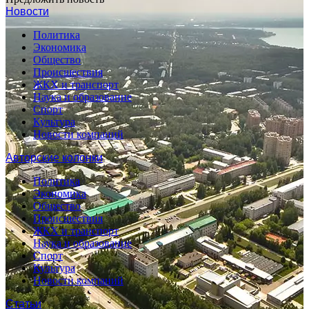
Новости
Политика
Экономика
Общество
Происшествия
ЖКХ и транспорт
Наука и образование
Спорт
Культура
Новости компаний
Авторские колонки
Политика
Экономика
Общество
Происшествия
ЖКХ и транспорт
Наука и образование
Спорт
Культура
Новости компаний
Статьи