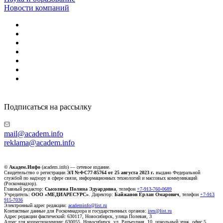
Новости компаний
Подписаться на рассылку
mail@academ.info
reklama@academ.info
© Академ.Инфо
(academ.info) — сетевое издание.
Свидетельство о регистрации
ЭЛ №ФС77-85764 от 25 августа 2023 г.
выдано Федеральной
службой по надзору в сфере связи, информационных технологий и массовых коммуникаций
(Роскомнадзор).
Главный редактор:
Сысолина Полина Эдуардовна
, телефон
+7-913-760-0689
Учредитель:
ООО «МЕДИАРЕСУРС»
. Директор:
Байжанов Ерлан Омарович
, телефон
+7-913
915-7036
Электронный адрес редакции:
academinfo@list.ru
Контактные данные для Роскомнадзора и государственных органов:
irex@list.ru
Адрес редакции фактический: 630117, Новосибирск, улица Полевая, 3
Адрес для корреспонденции: 630055, Новосибирск, ул. Разъездная, 10, цокольный этаж, офис 5.