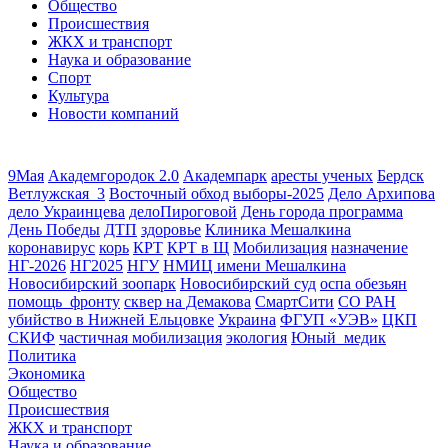
Общество
Происшествия
ЖКХ и транспорт
Наука и образование
Спорт
Культура
Новости компаний
9Мая
Академгородок 2.0
Академпарк
аресты ученых
Бердск
Ветлужская_3
Восточный обход
выборы-2025
Дело Архипова
дело Украинцева
делоПироговой
День города программа
День Победы
ДТП
здоровье
Клиника Мешалкина
коронавирус
корь
КРТ
КРТ в Щ
Мобилизация
назначение
НГ-2026
НГ2025
НГУ
НМИЦ имени Мешалкина
Новосибирский зоопарк
Новосибирский суд
оспа обезьян
помощь_фронту
сквер на Демакова
СмартСити
СО РАН
убийство в Нижней Ельцовке
Украина
ФГУП «УЭВ»
ЦКП
СКИФ
частичная мобилизация
экология
Юный_медик
Политика
Экономика
Общество
Происшествия
ЖКХ и транспорт
Наука и образование