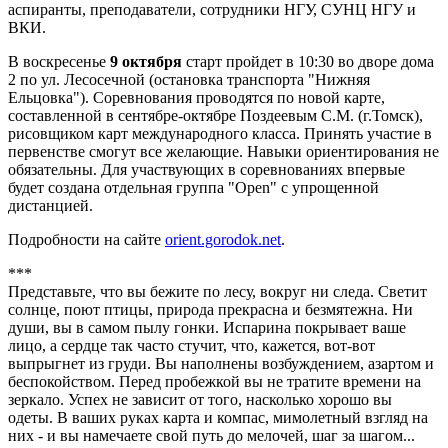
аспиранты, преподаватели, сотрудники НГУ, СУНЦ НГУ и
ВКИ.
В воскресенье
9 октября
старт пройдет в 10:30 во дворе дома
2 по ул. Лесосечной (остановка транспорта "Нижняя
Ельцовка"). Соревнования проводятся по новой карте,
составленной в сентябре-октябре Поздеевым С.М. (г.Томск),
рисовщиком карт международного класса. Принять участие в
первенстве смогут все желающие. Навыки ориентирования не
обязательны. Для участвующих в соревнованиях впервые
будет создана отдельная группа "Open" с упрощенной
дистанцией.
Подробности на сайте
orient.gorodok.net
.
***
Представьте, что вы бежите по лесу, вокруг ни следа. Светит
солнце, поют птицы, природа прекрасна и безмятежна. Ни
души, вы в самом пылу гонки. Испарина покрывает ваше
лицо, а сердце так часто стучит, что, кажется, вот-вот
выпрыгнет из груди. Вы наполнены возбуждением, азартом и
беспокойством. Перед пробежкой вы не тратите времени на
зеркало. Успех не зависит от того, насколько хорошо вы
одеты. В ваших руках карта и компас, мимолетный взгляд на
них - и вы намечаете свой путь до мелочей, шаг за шагом...