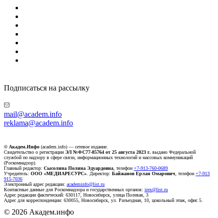
Подписаться на рассылку
mail@academ.info
reklama@academ.info
© Академ.Инфо
(academ.info) — сетевое издание.
Свидетельство о регистрации
ЭЛ №ФС77-85764 от 25 августа 2023 г.
выдано Федеральной
службой по надзору в сфере связи, информационных технологий и массовых коммуникаций
(Роскомнадзор).
Главный редактор:
Сысолина Полина Эдуардовна
, телефон
+7-913-760-0689
Учредитель:
ООО «МЕДИАРЕСУРС»
. Директор:
Байжанов Ерлан Омарович
, телефон
+7-913
915-7036
Электронный адрес редакции:
academinfo@list.ru
Контактные данные для Роскомнадзора и государственных органов:
irex@list.ru
Адрес редакции фактический: 630117, Новосибирск, улица Полевая, 3
Адрес для корреспонденции: 630055, Новосибирск, ул. Разъездная, 10, цокольный этаж, офис 5.
© 2026 Академ.инфо