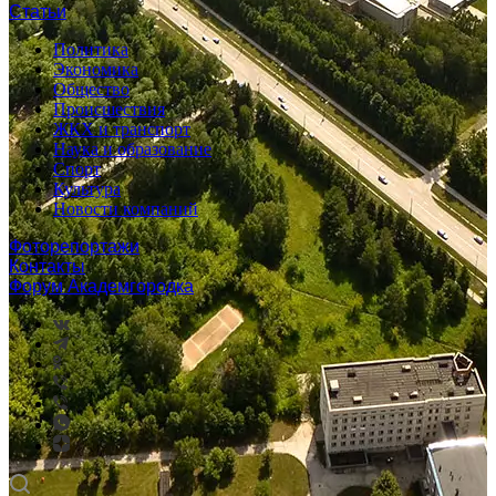
Статьи
Политика
Экономика
Общество
Происшествия
ЖКХ и транспорт
Наука и образование
Спорт
Культура
Новости компаний
Фоторепортажи
Контакты
Форум Академгородка