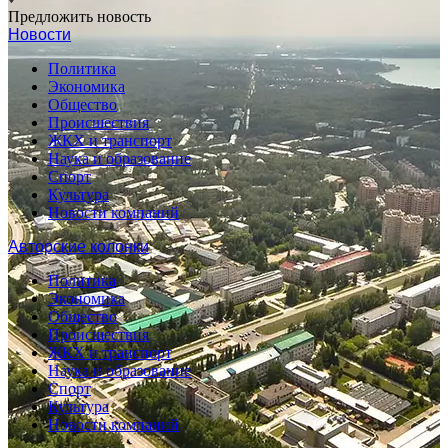
Предложить новость
Новости
Политика
Экономика
Общество
Происшествия
ЖКХ и транспорт
Наука и образование
Спорт
Культура
Новости компаний
Авторские колонки
Политика
Экономика
Общество
Происшествия
ЖКХ и транспорт
Наука и образование
Спорт
Культура
Новости компаний