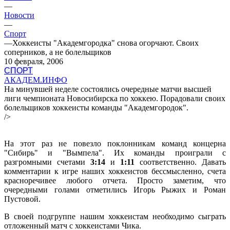
—
Новости
—
Спорт
—
Хоккеисты "Академгородка" снова огорчают. Своих
соперников, а не болельщиков
10 февраля, 2006
СПОРТ
АКАДЕМ.ИНФО
На минувшей неделе состоялись очередные матчи высшей
лиги чемпионата Новосибирска по хоккею. Порадовали своих
болельщиков хоккеисты команды "Академгородок".
/>
На этот раз не повезло поклонникам команд концерна
"Сибирь" и "Вымпела". Их команды проиграли с
разгромными счетами
3:14
и
1:11
соответственно. Давать
комментарии к игре наших хоккеистов бессмысленно, счета
красноречивее любого отчета. Просто заметим, что
очередными голами отметились Игорь Рыжих и Роман
Пустовой.
В своей подгруппе нашим хоккеистам необходимо сыграть
отложенный матч с хоккеистами Чика.