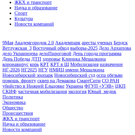
ЖКХ и транспорт
Наука и образование
Спорт
Культура
Новости компаний
9Мая
Академгородок 2.0
Академпарк
аресты ученых
Бердск
Ветлужская_3
Восточный обход
выборы-2025
Дело Архипова
дело Украинцева
делоПироговой
День города программа
День Победы
ДТП
здоровье
Клиника Мешалкина
коронавирус
корь
КРТ
КРТ в Щ
Мобилизация
назначение
НГ-2026
НГ2025
НГУ
НМИЦ имени Мешалкина
Новосибирский зоопарк
Новосибирский суд
оспа обезьян
помощь_фронту
сквер на Демакова
СмартСити
СО РАН
убийство в Нижней Ельцовке
Украина
ФГУП «УЭВ»
ЦКП
СКИФ
частичная мобилизация
экология
Юный_медик
Политика
Экономика
Общество
Происшествия
ЖКХ и транспорт
Наука и образование
Новости компаний