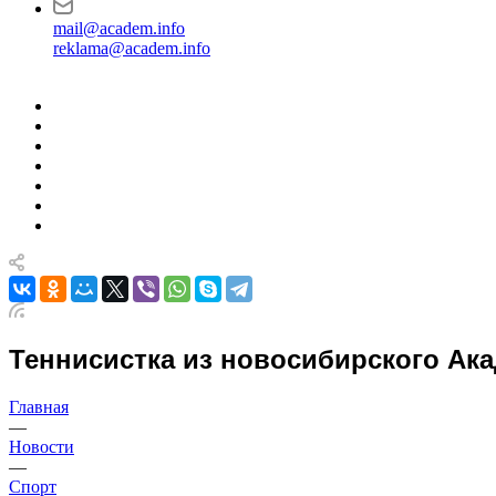
mail@academ.info
reklama@academ.info
Теннисистка из новосибирского Ак
Главная
—
Новости
—
Спорт