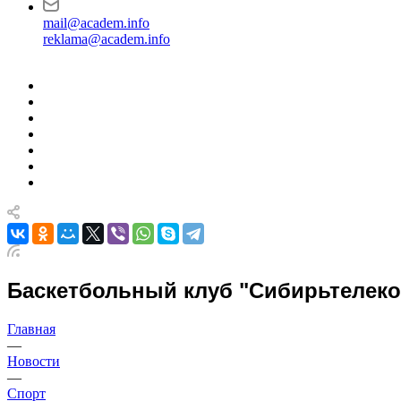
mail@academ.info
reklama@academ.info
Баскетбольный клуб "Сибирьтелеко
Главная
—
Новости
—
Спорт