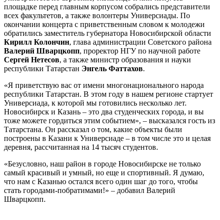
площадке перед главным корпусом собрались представители
всех факультетов, а также волонтеры Универсиады. По
окончании концерта с приветственным словом к молодежи
обратились заместитель губернатора Новосибирской области
Кирилл Колончин
, глава администрации Советского района
Валерий Шварцкопп
, проректор НГУ по научной работе
Сергей Нетесов
, а также министр образования и науки
республики Татарстан
Энгель Фаттахов
.
«Я приветствую вас от имени многонационального народа
республики Татарстан. В этом году в нашем регионе стартует
Универсиада, к которой мы готовились несколько лет.
Новосибирск и Казань – это два студенческих города, и вы
тоже можете гордиться этим событием», – высказался гость из
Татарстана. Он рассказал о том, какие объекты были
построены в Казани к Универсиаде – в том числе это и целая
деревня, рассчитанная на 14 тысяч студентов.
«Безусловно, наш район в городе Новосибирске не только
самый красивый и умный, но еще и спортивный. Я думаю,
что нам с Казанью остался всего один шаг до того, чтобы
стать городами-побратимами!» – добавил Валерий
Шварцкопп.