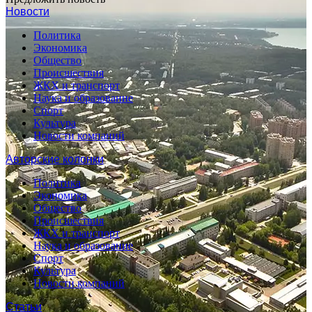
Новости
Политика
Экономика
Общество
Происшествия
ЖКХ и транспорт
Наука и образование
Спорт
Культура
Новости компаний
Авторские колонки
Политика
Экономика
Общество
Происшествия
ЖКХ и транспорт
Наука и образование
Спорт
Культура
Новости компаний
Статьи