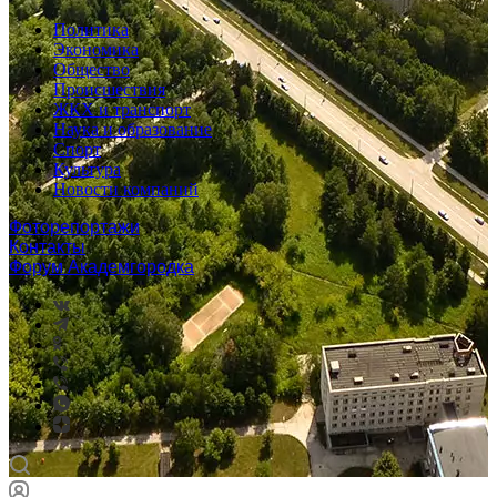
Политика
Экономика
Общество
Происшествия
ЖКХ и транспорт
Наука и образование
Спорт
Культура
Новости компаний
Фоторепортажи
Контакты
Форум Академгородка