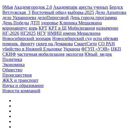
9Мая
Академгородок 2.0
Академпарк
аресты ученых
Бердск
Ветлужская_3
Восточный обход
выборы-2025
Дело Архипова
дело Украинцева
делоПироговой
День города программа
День Победы
ДТП
здоровье
Клиника Мешалкина
коронавирус
корь
КРТ
КРТ в Щ
Мобилизация
назначение
НГ-2026
НГ2025
НГУ
НМИЦ имени Мешалкина
Новосибирский зоопарк
Новосибирский суд
оспа обезьян
помощь_фронту
сквер на Демакова
СмартСити
СО РАН
убийство в Нижней Ельцовке
Украина
ФГУП «УЭВ»
ЦКП
СКИФ
частичная мобилизация
экология
Юный_медик
Политика
Экономика
Общество
Происшествия
ЖКХ и транспорт
Наука и образование
Новости компаний