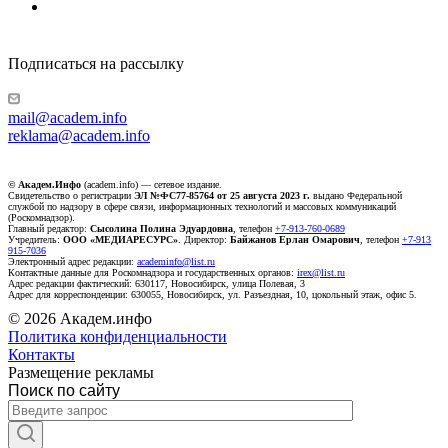
Подписаться на рассылку
mail@academ.info
reklama@academ.info
© Академ.Инфо
(academ.info) — сетевое издание.
Свидетельство о регистрации
ЭЛ №ФС77-85764 от 25 августа 2023 г.
выдано Федеральной
службой по надзору в сфере связи, информационных технологий и массовых коммуникаций
(Роскомнадзор).
Главный редактор:
Сысолина Полина Эдуардовна
, телефон
+7-913-760-0689
Учредитель:
ООО «МЕДИАРЕСУРС»
. Директор:
Байжанов Ерлан Омарович
, телефон
+7-913
915-7036
Электронный адрес редакции:
academinfo@list.ru
Контактные данные для Роскомнадзора и государственных органов:
irex@list.ru
Адрес редакции фактический: 630117, Новосибирск, улица Полевая, 3
Адрес для корреспонденции: 630055, Новосибирск, ул. Разъездная, 10, цокольный этаж, офис 5.
© 2026 Академ.инфо
Политика конфиденциальности
Контакты
Размещение рекламы
Поиск по сайту