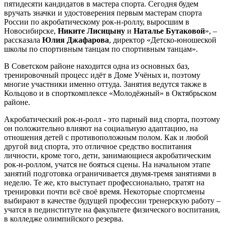
пятидесяти кандидатов в мастера спорта. Сегодня будем
вручать значки и удостоверения первым мастерам спорта
России по акробатическому рок-н-роллу, выросшим в
Новосибирске,
Никите Лисицыну
и
Наталье Бутаковой
», –
рассказала
Юлия Джафарова
, директор «Детско-юношеской
школы по спортивным танцам по спортивным танцам».
В Советском районе находится одна из основных баз,
тренировочный процесс идёт в Доме Учёных и, поэтому
многие участники именно оттуда. Занятия ведутся также в
Кольцово и в спорткомплексе «Молодёжный» в Октябрьском
районе.
Акробатический рок-н-ролл - это парный вид спорта, поэтому
он положительно влияют на социальную адаптацию, на
отношения детей с противоположным полом. Как и любой
другой вид спорта, это отличное средство воспитания
личности, кроме того, дети, занимающиеся акробатическим
рок-н-роллом, учатся не бояться сцены. На начальном этапе
занятий подготовка ограничивается двумя-тремя занятиями в
неделю. Те же, кто выступает профессионально, тратят на
тренировки почти всё своё время. Некоторые спортсмены
выбирают в качестве будущей профессии тренерскую работу –
учатся в пединституте на факультете физического воспитания,
в колледже олимпийского резерва.