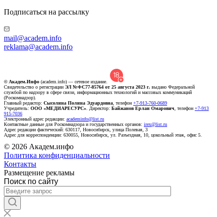
Подписаться на рассылку
mail@academ.info
reklama@academ.info
© Академ.Инфо
(academ.info) — сетевое издание.
Свидетельство о регистрации
ЭЛ №ФС77-85764 от 25 августа 2023 г.
выдано Федеральной
службой по надзору в сфере связи, информационных технологий и массовых коммуникаций
(Роскомнадзор).
Главный редактор:
Сысолина Полина Эдуардовна
, телефон
+7-913-760-0689
Учредитель:
ООО «МЕДИАРЕСУРС»
. Директор:
Байжанов Ерлан Омарович
, телефон
+7-913
915-7036
Электронный адрес редакции:
academinfo@list.ru
Контактные данные для Роскомнадзора и государственных органов:
irex@list.ru
Адрес редакции фактический: 630117, Новосибирск, улица Полевая, 3
Адрес для корреспонденции: 630055, Новосибирск, ул. Разъездная, 10, цокольный этаж, офис 5.
© 2026 Академ.инфо
Политика конфиденциальности
Контакты
Размещение рекламы
Поиск по сайту