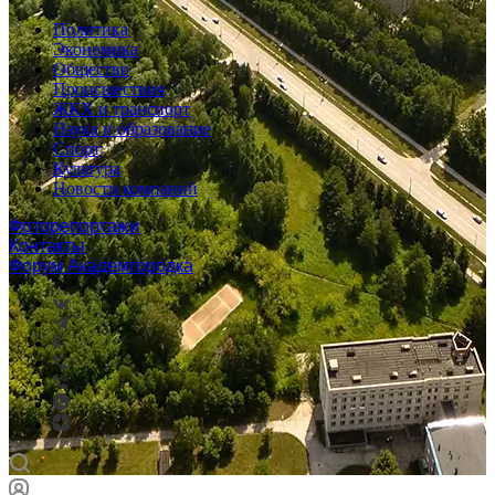
Политика
Экономика
Общество
Происшествия
ЖКХ и транспорт
Наука и образование
Спорт
Культура
Новости компаний
Фоторепортажи
Контакты
Форум Академгородка