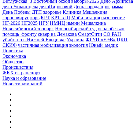
Ветлужская_3
Восточный обход
выборы-2025
Дело Архипова
дело Украинцева
делоПироговой
День города программа
День Победы
ДТП
здоровье
Клиника Мешалкина
коронавирус
корь
КРТ
КРТ в Щ
Мобилизация
назначение
НГ-2026
НГ2025
НГУ
НМИЦ имени Мешалкина
Новосибирский зоопарк
Новосибирский суд
оспа обезьян
помощь_фронту
сквер на Демакова
СмартСити
СО РАН
убийство в Нижней Ельцовке
Украина
ФГУП «УЭВ»
ЦКП
СКИФ
частичная мобилизация
экология
Юный_медик
Политика
Экономика
Общество
Происшествия
ЖКХ и транспорт
Наука и образование
Новости компаний