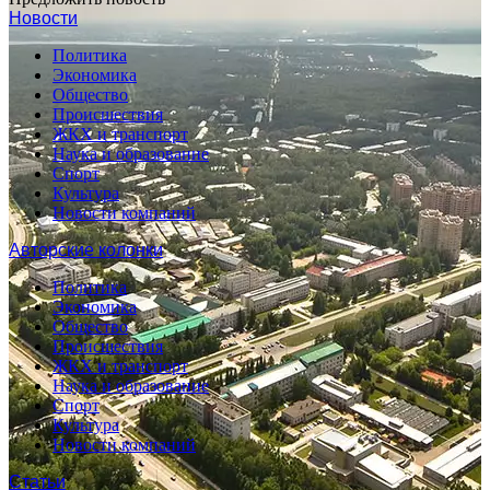
Новости
Политика
Экономика
Общество
Происшествия
ЖКХ и транспорт
Наука и образование
Спорт
Культура
Новости компаний
Авторские колонки
Политика
Экономика
Общество
Происшествия
ЖКХ и транспорт
Наука и образование
Спорт
Культура
Новости компаний
Статьи