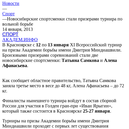
Новости
—
Спорт
—
Новосибирские спортсменки стали призерами турнира по
вольной борьбе
14 января, 2013
СПОРТ
АКАДЕМ.ИНФО
В Красноярске с
12
по
13 январ
я
XI Всероссийский турнир
на призы Академии борьбы имени Дмитрия Миндиашвили.
Бронзовыми призерами соревнований стали две
новосибирские спортсменки:
Татьяна Самкова
и
Алена
Афанасьева
.
Как сообщает областное правительство, Татьяна Самкова
заняла третье место в весе до 48 кг, Алена Афанасьева – до 72
кг.
Финалисты нынешнего турнира войдут в состав сборной
России для участия в Голден гран-при «Иван Ярыгин»,
который также состоится в Красноярске
25-27 января
.
Турниры на призы Академии борьбы имени Дмитрия
Миндиашвили проходят с первых лет существования