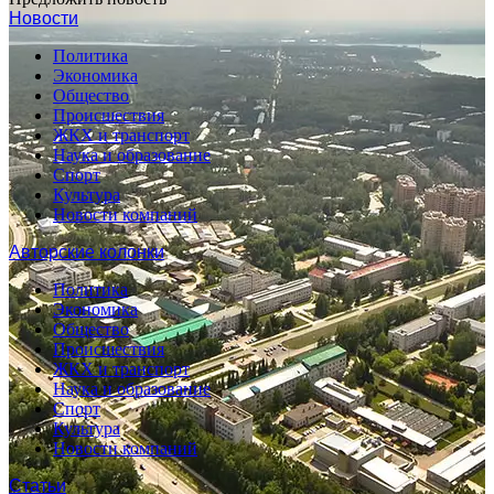
Новости
Политика
Экономика
Общество
Происшествия
ЖКХ и транспорт
Наука и образование
Спорт
Культура
Новости компаний
Авторские колонки
Политика
Экономика
Общество
Происшествия
ЖКХ и транспорт
Наука и образование
Спорт
Культура
Новости компаний
Статьи