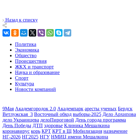
Назад к списку
Политика
Экономика
Общество
Происшествия
ЖКХ и транспорт
Наука и образование
Спорт
Культура
Новости компаний
9Мая
Академгородок 2.0
Академпарк
аресты ученых
Бердск
Ветлужская_3
Восточный обход
выборы-2025
Дело Архипова
дело Украинцева
делоПироговой
День города программа
День Победы
ДТП
здоровье
Клиника Мешалкина
коронавирус
корь
КРТ
КРТ в Щ
Мобилизация
назначение
НГ-2026
НГ2025
НГУ
НМИЦ имени Мешалкина