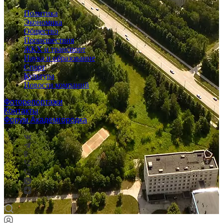
Политика
Экономика
Общество
Происшествия
ЖКХ и транспорт
Наука и образование
Спорт
Культура
Новости компаний
Фоторепортажи
Контакты
Форум Академгородка