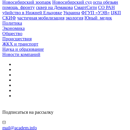
Новосибирский зоопарк
Новосибирский суд
оспа обезьян
помощь_фронту
сквер на Демакова
СмартСити
СО РАН
убийство в Нижней Ельцовке
Украина
ФГУП «УЭВ»
ЦКП
СКИФ
частичная мобилизация
экология
Юный_медик
Политика
Экономика
Общество
Происшествия
ЖКХ и транспорт
Наука и образование
Новости компаний
Подписаться на рассылку
mail@academ.info