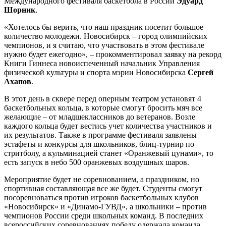
Международного фестиваля баскетбола в России
Эдуард
Шорник
.
«Хотелось бы верить, что наш праздник посетит большое
количество молодежи. Новосибирск – город олимпийских
чемпионов, и я считаю, что участвовать в этом фестивале
нужно будет ежегодно», – прокомментировал заявку на рекорд
Книги Гиннеса новоиспеченный начальник Управления
физической культуры и спорта мэрии Новосибирска
Сергей
Ахапов
.
В этот день в сквере перед оперным театром установят 4
баскетбольных кольца, в которые смогут бросить мяч все
желающие – от младшеклассников до ветеранов. Возле
каждого кольца будет вестись учет количества участников и
их результатов. Также в программе фестиваля заявлены
эстафеты и конкурсы для школьников, блиц-турнир по
стритболу, а кульминацией станет «Оранжевый цунами», то
есть запуск в небо 500 оранжевых воздушных шаров.
Мероприятие будет не соревнованием, а праздником, но
спортивная составляющая все же будет. Студенты смогут
посоревноваться против игроков баскетбольных клубов
«Новосибирск» и «Динамо-ГУВД», а школьники – против
чемпионов России среди школьных команд. В последних
всероссийских соревнованиях победу одержала команда