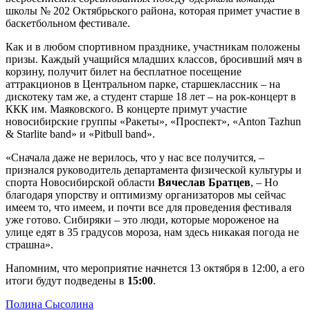
школы № 202 Октябрьского района, которая примет участие в
баскетбольном фестивале.
Как и в любом спортивном празднике, участникам положены
призы. Каждый учащийся младших классов, бросивший мяч в
корзину, получит билет на бесплатное посещение
аттракционов в Центральном парке, старшеклассник – на
дискотеку там же, а студент старше 18 лет – на рок-концерт в
ККК им. Маяковского. В концерте примут участие
новосибирские группы «Ракеты», «Проспект», «Anton Tazhun
& Starlite band» и «Pitbull band».
«Сначала даже не верилось, что у нас все получится, –
признался руководитель департамента физической культуры и
спорта Новосибирской области
Вячеслав Братцев
, – Но
благодаря упорству и оптимизму организаторов мы сейчас
имеем то, что имеем, и почти все для проведения фестиваля
уже готово. Сибиряки – это люди, которые мороженое на
улице едят в 35 градусов мороза, нам здесь никакая погода не
страшна».
Напомним, что мероприятие начнется 13 октября в 12:00, а его
итоги будут подведены в
15:00
.
Полина Сысолина