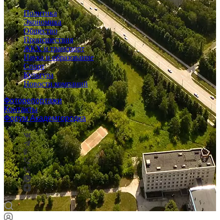
Политика
Экономика
Общество
Происшествия
ЖКХ и транспорт
Наука и образование
Спорт
Культура
Новости компаний
Фоторепортажи
Контакты
Форум Академгородка