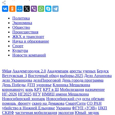
Политика
Экономика
Общество
Происшествия
ЖКХ и транспорт
Наука и образование
Спорт
Культура
Новости компаний
9Мая
Академгородок 2.0
Академпарк
аресты ученых
Бердск
Ветлужская_3
Восточный обход
выборы-2025
Дело Архипова
дело Украинцева
делоПироговой
День города программа
День Победы
ДТП
здоровье
Клиника Мешалкина
коронавирус
корь
КРТ
КРТ в Щ
Мобилизация
назначение
НГ-2026
НГ2025
НГУ
НМИЦ имени Мешалкина
Новосибирский зоопарк
Новосибирский суд
оспа обезьян
помощь_фронту
сквер на Демакова
СмартСити
СО РАН
убийство в Нижней Ельцовке
Украина
ФГУП «УЭВ»
ЦКП
СКИФ
частичная мобилизация
экология
Юный_медик