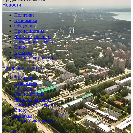
Новости
Политика
Экономика
Общество
Происшествия
ЖКХ и транспорт
Наука и образование
Спорт
Культура
Новости компаний
Авторские колонки
Политика
Экономика
Общество
Происшествия
ЖКХ и транспорт
Наука и образование
Спорт
Культура
Новости компаний
Статьи