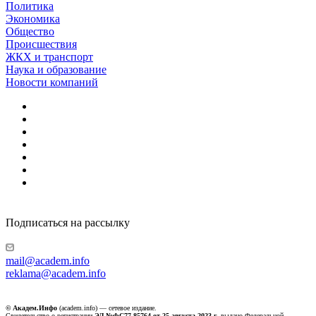
Политика
Экономика
Общество
Происшествия
ЖКХ и транспорт
Наука и образование
Новости компаний
Подписаться на рассылку
mail@academ.info
reklama@academ.info
© Академ.Инфо
(academ.info) — сетевое издание.
Свидетельство о регистрации
ЭЛ №ФС77-85764 от 25 августа 2023 г.
выдано Федеральной