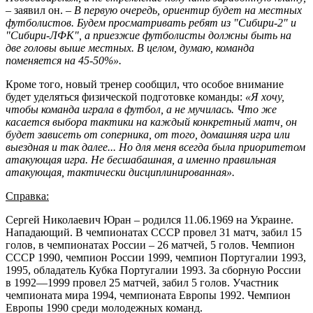
– заявил он. –
В первую очередь, ориентир будет на местных
футболистов. Будем просматривать ребят из "Сибири-2" и
"Сибири-ЛФК", а приезжие футболисты должны быть на
две головы выше местных. В целом, думаю, команда
поменяется на 45-50%».
Кроме того, новый тренер сообщил, что особое внимание
будет уделяться физической подготовке команды:
«Я хочу,
чтобы команда играла в футбол, а не мучилась. Что же
касается выбора тактики на каждый конкретный матч, он
будет зависеть от соперника, от того, домашняя игра или
выездная и так далее... Но для меня всегда была приоритетом
атакующая игра. Не бесшабашная, а именно правильная
атакующая, тактически дисциплинированная».
Справка:
Сергей Николаевич Юран – родился 11.06.1969 на Украине.
Нападающий. В чемпионатах СССР провел 31 матч, забил 15
голов, в чемпионатах России – 26 матчей, 5 голов. Чемпион
СССР 1990, чемпион России 1999, чемпион Португалии 1993,
1995, обладатель Кубка Португалии 1993. За сборную России
в 1992—1999 провел 25 матчей, забил 5 голов. Участник
чемпионата мира 1994, чемпионата Европы 1992. Чемпион
Европы 1990 среди молодежных команд.