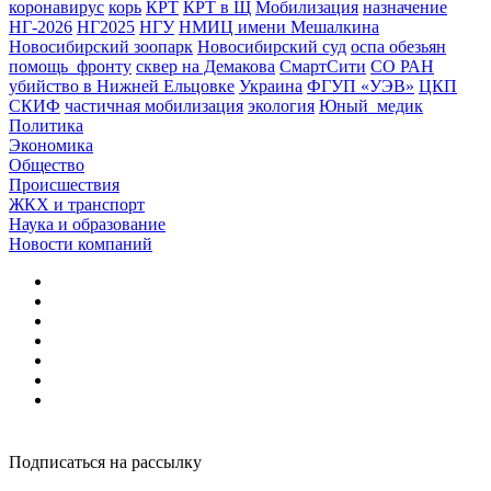
коронавирус
корь
КРТ
КРТ в Щ
Мобилизация
назначение
НГ-2026
НГ2025
НГУ
НМИЦ имени Мешалкина
Новосибирский зоопарк
Новосибирский суд
оспа обезьян
помощь_фронту
сквер на Демакова
СмартСити
СО РАН
убийство в Нижней Ельцовке
Украина
ФГУП «УЭВ»
ЦКП
СКИФ
частичная мобилизация
экология
Юный_медик
Политика
Экономика
Общество
Происшествия
ЖКХ и транспорт
Наука и образование
Новости компаний
Подписаться на рассылку