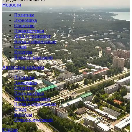
Новости
Политика
Экономика
Общество
Происшествия
ЖКХ и транспорт
Наука и образование
Спорт
Культура
Новости компаний
Авторские колонки
Политика
Экономика
Общество
Происшествия
ЖКХ и транспорт
Наука и образование
Спорт
Культура
Новости компаний
Статьи