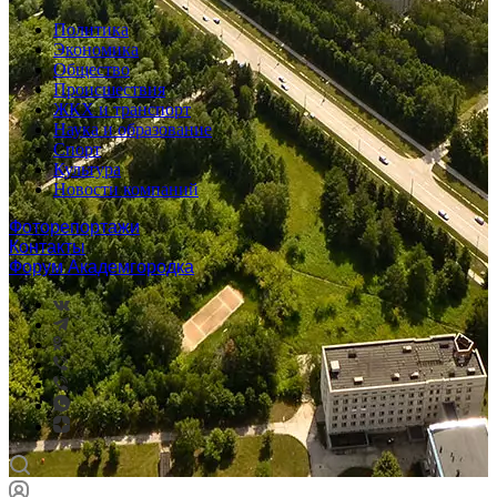
Политика
Экономика
Общество
Происшествия
ЖКХ и транспорт
Наука и образование
Спорт
Культура
Новости компаний
Фоторепортажи
Контакты
Форум Академгородка