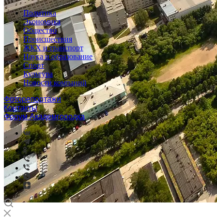
Политика
Экономика
Общество
Происшествия
ЖКХ и транспорт
Наука и образование
Спорт
Культура
Новости компаний
Фоторепортажи
Контакты
Форум Академгородка