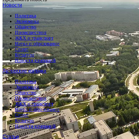
Новости
Политика
Экономика
Общество
Происшествия
ЖКХ и транспорт
Наука и образование
Спорт
Культура
Новости компаний
Авторские колонки
Политика
Экономика
Общество
Происшествия
ЖКХ и транспорт
Наука и образование
Спорт
Культура
Новости компаний
Статьи