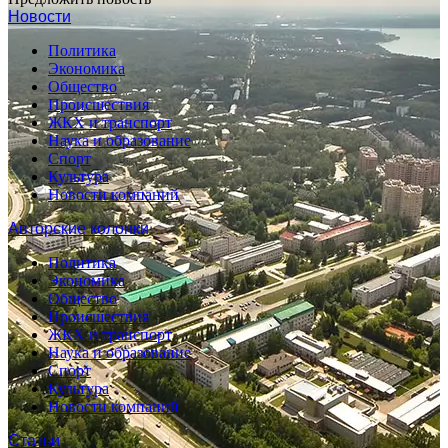
Новости
Политика
Экономика
Общество
Происшествия
ЖКХ и транспорт
Наука и образование
Спорт
Культура
Новости компаний
Авторские колонки
Политика
Экономика
Общество
Происшествия
ЖКХ и транспорт
Наука и образование
Спорт
Культура
Новости компаний
Статьи