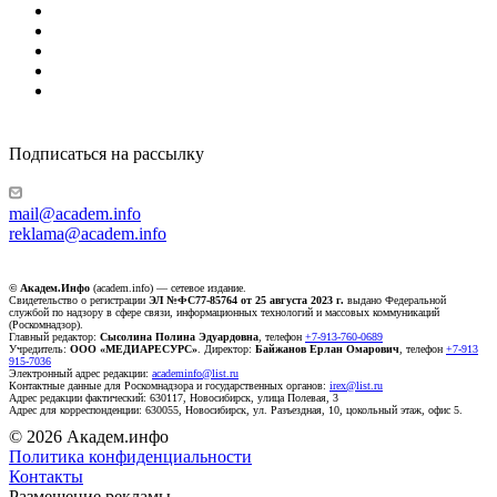
Подписаться на рассылку
mail@academ.info
reklama@academ.info
© Академ.Инфо
(academ.info) — сетевое издание.
Свидетельство о регистрации
ЭЛ №ФС77-85764 от 25 августа 2023 г.
выдано Федеральной
службой по надзору в сфере связи, информационных технологий и массовых коммуникаций
(Роскомнадзор).
Главный редактор:
Сысолина Полина Эдуардовна
, телефон
+7-913-760-0689
Учредитель:
ООО «МЕДИАРЕСУРС»
. Директор:
Байжанов Ерлан Омарович
, телефон
+7-913
915-7036
Электронный адрес редакции:
academinfo@list.ru
Контактные данные для Роскомнадзора и государственных органов:
irex@list.ru
Адрес редакции фактический: 630117, Новосибирск, улица Полевая, 3
Адрес для корреспонденции: 630055, Новосибирск, ул. Разъездная, 10, цокольный этаж, офис 5.
© 2026 Академ.инфо
Политика конфиденциальности
Контакты
Размещение рекламы