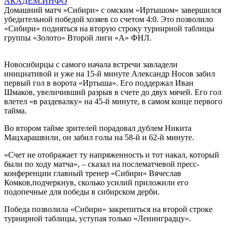
АКАДЕМ.ИНФО
Домашний матч «Сибири» с омским «Иртышом» завершился
убедительной победой хозяев со счетом 4:0. Это позволило
«Сибири» подняться на вторую строку турнирной таблицы
группы «Золото» Второй лиги «А» ФНЛ.
Новосибирцы с самого начала встречи завладели
инициативой и уже на 15-й минуте Александр Носов забил
первый гол в ворота «Иртыша». Его поддержал Иван
Шмаков, увеличивший разрыв в счете до двух мячей. Его гол
влетел «в раздевалку» на 45-й минуте, в самом конце первого
тайма.
Во втором тайме зрителей порадовал дублем Никита
Мацхарашвили, он забил голы на 58-й и 62-й минуте.
«Счет не отображает ту напряженность и тот накал, который
были по ходу матча», – сказал на послематчевой пресс-
конференции главный тренер «Сибири» Вячеслав
Комков,подчеркнув, сколько усилий приложили его
подопечные для победы в сибирском дерби.
Победа позволила «Сибири» закрепиться на второй строке
турнирной таблицы, уступая только «Ленинградцу».