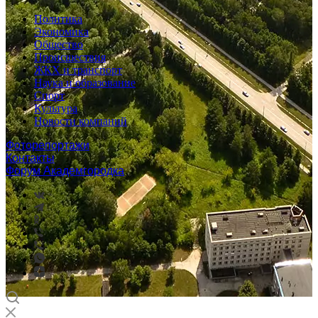
Политика
Экономика
Общество
Происшествия
ЖКХ и транспорт
Наука и образование
Спорт
Культура
Новости компаний
Фоторепортажи
Контакты
Форум Академгородка