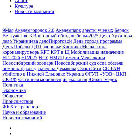
Спорт
Культура
Новости компаний
9Мая
Академгородок 2.0
Академпарк
аресты ученых
Бердск
Ветлужская_3
Восточный обход
выборы-2025
Дело Архипова
дело Украинцева
делоПироговой
День города программа
День Победы
ДТП
здоровье
Клиника Мешалкина
коронавирус
корь
КРТ
КРТ в Щ
Мобилизация
назначение
НГ-2026
НГ2025
НГУ
НМИЦ имени Мешалкина
Новосибирский зоопарк
Новосибирский суд
оспа обезьян
помощь_фронту
сквер на Демакова
СмартСити
СО РАН
убийство в Нижней Ельцовке
Украина
ФГУП «УЭВ»
ЦКП
СКИФ
частичная мобилизация
экология
Юный_медик
Политика
Экономика
Общество
Происшествия
ЖКХ и транспорт
Наука и образование
Новости компаний