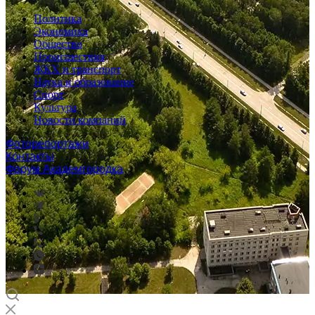
Политика
Экономика
Общество
Происшествия
ЖКХ и транспорт
Наука и образование
Спорт
Культура
Новости компаний
Фоторепортажи
Контакты
Форум Академгородка