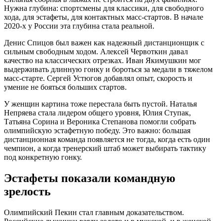
Нужна глубина: спортсмены для классики, для свободного
хода, для эстафеты, для контактных масс-стартов. В начале
2020-х у России эта глубина стала реальной.
Денис Спицов был важен как надежный дистанционщик с
сильным свободным ходом. Алексей Червоткин давал
качество на классических отрезках. Иван Якимушкин мог
выдерживать длинную гонку и бороться за медали в тяжелом
масс-старте. Сергей Устюгов добавлял опыт, скорость и
умение не бояться больших стартов.
У женщин картина тоже перестала быть пустой. Наталья
Непряева стала лидером общего уровня, Юлия Ступак,
Татьяна Сорина и Вероника Степанова помогли собрать
олимпийскую эстафетную победу. Это важно: большая
дистанционная команда появляется не тогда, когда есть один
чемпион, а когда тренерский штаб может выбирать тактику
под конкретную гонку.
Эстафеты показали командную
зрелость
Олимпийский Пекин стал главным доказательством.