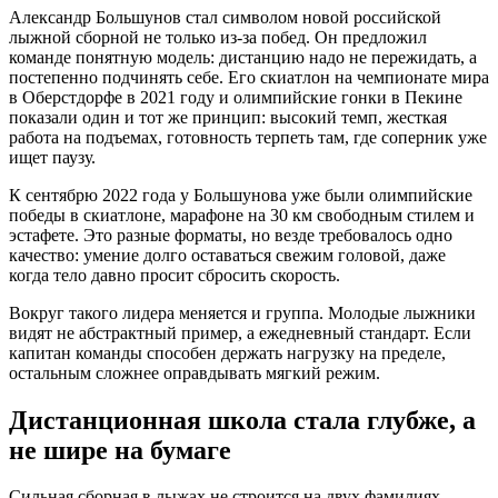
Александр Большунов стал символом новой российской
лыжной сборной не только из-за побед. Он предложил
команде понятную модель: дистанцию надо не пережидать, а
постепенно подчинять себе. Его скиатлон на чемпионате мира
в Оберстдорфе в 2021 году и олимпийские гонки в Пекине
показали один и тот же принцип: высокий темп, жесткая
работа на подъемах, готовность терпеть там, где соперник уже
ищет паузу.
К сентябрю 2022 года у Большунова уже были олимпийские
победы в скиатлоне, марафоне на 30 км свободным стилем и
эстафете. Это разные форматы, но везде требовалось одно
качество: умение долго оставаться свежим головой, даже
когда тело давно просит сбросить скорость.
Вокруг такого лидера меняется и группа. Молодые лыжники
видят не абстрактный пример, а ежедневный стандарт. Если
капитан команды способен держать нагрузку на пределе,
остальным сложнее оправдывать мягкий режим.
Дистанционная школа стала глубже, а
не шире на бумаге
Сильная сборная в лыжах не строится на двух фамилиях.