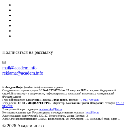
Подписаться на рассылку
mail@academ.info
reklama@academ.info
© Академ.Инфо
(academ.info) — сетевое издание.
Свидетельство о регистрации
ЭЛ №ФС77-85764 от 25 августа 2023 г.
выдано Федеральной
службой по надзору в сфере связи, информационных технологий и массовых коммуникаций
(Роскомнадзор).
Главный редактор:
Сысолина Полина Эдуардовна
, телефон
+7-913-760-0689
Учредитель:
ООО «МЕДИАРЕСУРС»
. Директор:
Байжанов Ерлан Омарович
, телефон
+7-913
915-7036
Электронный адрес редакции:
academinfo@list.ru
Контактные данные для Роскомнадзора и государственных органов:
irex@list.ru
Адрес редакции фактический: 630117, Новосибирск, улица Полевая, 3
Адрес для корреспонденции: 630055, Новосибирск, ул. Разъездная, 10, цокольный этаж, офис 5.
© 2026 Академ.инфо