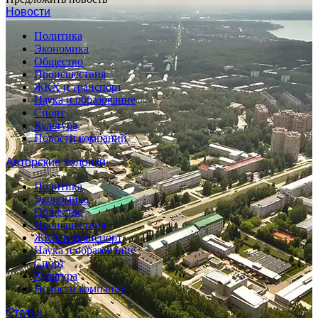
Новости
Политика
Экономика
Общество
Происшествия
ЖКХ и транспорт
Наука и образование
Спорт
Культура
Новости компаний
Авторские колонки
Политика
Экономика
Общество
Происшествия
ЖКХ и транспорт
Наука и образование
Спорт
Культура
Новости компаний
Статьи