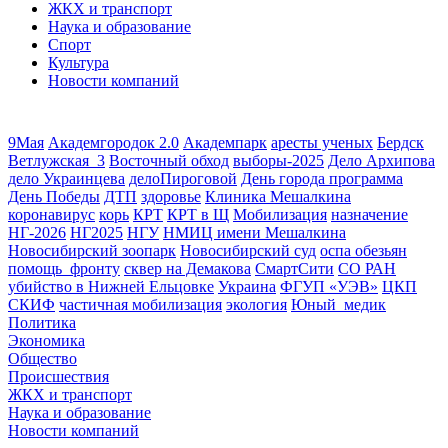
ЖКХ и транспорт
Наука и образование
Спорт
Культура
Новости компаний
9Мая
Академгородок 2.0
Академпарк
аресты ученых
Бердск
Ветлужская_3
Восточный обход
выборы-2025
Дело Архипова
дело Украинцева
делоПироговой
День города программа
День Победы
ДТП
здоровье
Клиника Мешалкина
коронавирус
корь
КРТ
КРТ в Щ
Мобилизация
назначение
НГ-2026
НГ2025
НГУ
НМИЦ имени Мешалкина
Новосибирский зоопарк
Новосибирский суд
оспа обезьян
помощь_фронту
сквер на Демакова
СмартСити
СО РАН
убийство в Нижней Ельцовке
Украина
ФГУП «УЭВ»
ЦКП
СКИФ
частичная мобилизация
экология
Юный_медик
Политика
Экономика
Общество
Происшествия
ЖКХ и транспорт
Наука и образование
Новости компаний