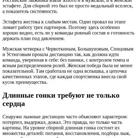
Российские лыжники взяли золото и в мужской, и в женской
эстафете. Для сборной это был не просто медальный всплеск,
а показатель системности.
Эстафета жестока к слабым местам. Один провал на этапе
ломает работу трех партнеров. Поэтому здесь особенно
хорошо видно, есть ли у команды ровный состав и готовность
держать план под давлением.
Мужская четверка с Червоткиным, Большуновым, Спицовым
и Устюговым прошла дистанцию так, как должна идти
команда, уверенная в себе: без паники, с контролем темпа и
ясным распределением ролей. Женская победа была не менее
показательной. Там сработала не одна вспышка, а цепочка
качественных этапов, где каждая спортсменка внесла свой
кусок преимущества.
Длинные гонки требуют не только
сердца
Снаружи лыжные дистанции часто объясняют характером:
потерпел, выдержал, дожал. Это правда, но только часть
картины. На уровне сборной длинная гонка состоит из
множества деталей: питания, восстановления, подбора лыж,